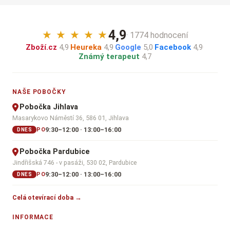
4,9
★
★
★
★
★
· 1774 hodnocení
Zboží.cz
4,9
·
Heureka
4,9
·
Google
5,0
·
Facebook
4,9
·
Známý terapeut
4,7
NAŠE POBOČKY
Pobočka Jihlava
Masarykovo Náměstí 36, 586 01, Jihlava
9:30–12:00 · 13:00–16:00
PO
DNES
Pobočka Pardubice
Jindřišská 746 - v pasáži, 530 02, Pardubice
9:30–12:00 · 13:00–16:00
PO
DNES
Celá otevírací doba →
INFORMACE