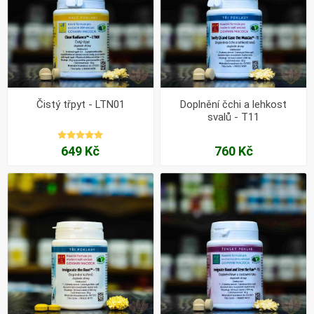
Čistý třpyt - LTN01
Doplnění čchi a lehkost
svalů - T11
649 Kč
760 Kč