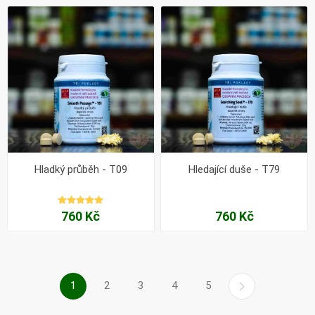
Hladký průběh - T09
Hledající duše - T79
760 Kč
760 Kč
1
2
3
4
5