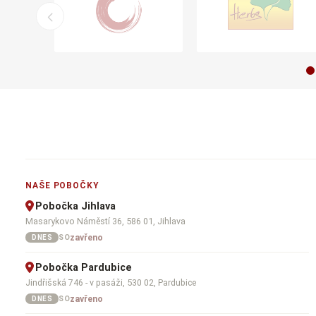
NAŠE POBOČKY
Pobočka Jihlava
Masarykovo Náměstí 36, 586 01, Jihlava
zavřeno
SO
DNES
Pobočka Pardubice
Jindřišská 746 - v pasáži, 530 02, Pardubice
zavřeno
SO
DNES