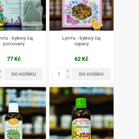
mfa - bylinný čaj
Lymfa - bylinný čaj
porcovaný
sypaný
77 Kč
62 Kč
i
i
DO KOŠÍKU
DO KOŠÍKU
h
h