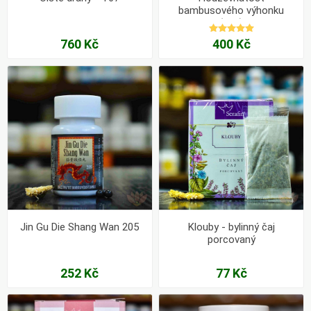
bambusového výhonku
(205)
760 Kč
400 Kč
Jin Gu Die Shang Wan 205
Klouby - bylinný čaj
porcovaný
252 Kč
77 Kč