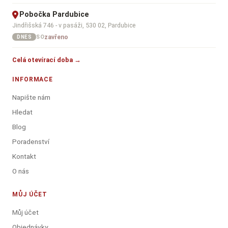
Pobočka Pardubice
Jindřišská 746 - v pasáži, 530 02, Pardubice
zavřeno
SO
DNES
Celá otevírací doba →
INFORMACE
Napište nám
Hledat
Blog
Poradenství
Kontakt
O nás
MŮJ ÚČET
Můj účet
Objednávky