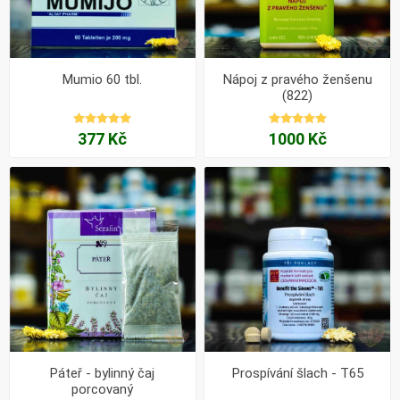
Mumio 60 tbl.
Nápoj z pravého ženšenu
(822)
377 Kč
1000 Kč
Páteř - bylinný čaj
Prospívání šlach - T65
porcovaný