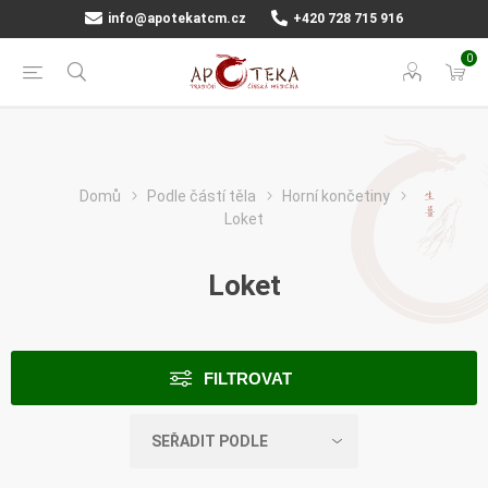
info@apotekatcm.cz
+420 728 715 916
0
Domů
Podle částí těla
Horní končetiny
Loket
Loket
FILTROVAT