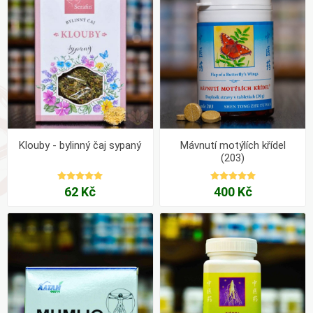
Klouby - bylinný čaj sypaný
Mávnutí motýlích křídel
(203)
62 Kč
400 Kč