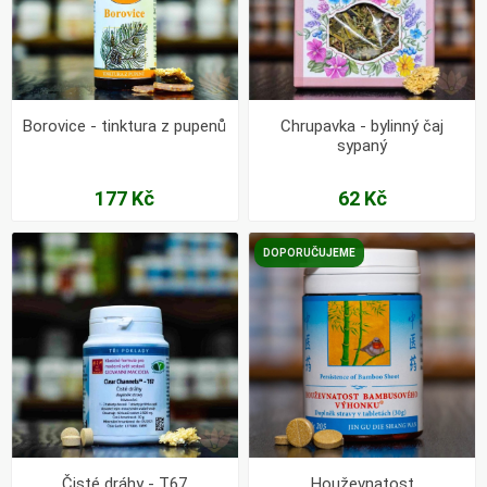
Borovice - tinktura z pupenů
Chrupavka - bylinný čaj
sypaný
177 Kč
62 Kč
DOPORUČUJEME
Čisté dráhy - T67
Houževnatost