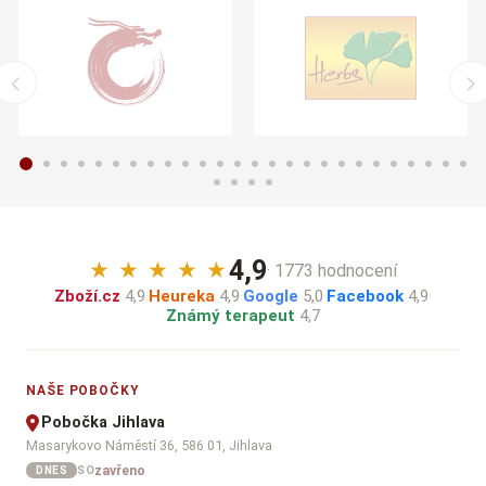
4,9
★
★
★
★
★
· 1773 hodnocení
Zboží.cz
4,9
·
Heureka
4,9
·
Google
5,0
·
Facebook
4,9
·
Známý terapeut
4,7
NAŠE POBOČKY
Pobočka Jihlava
Masarykovo Náměstí 36, 586 01, Jihlava
zavřeno
SO
DNES