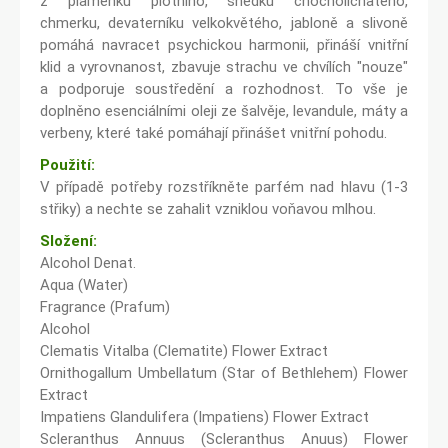
z plaménku plotního, snědku chocholičnatého,
chmerku, devaterníku velkokvětého, jabloně a slivoně
pomáhá navracet psychickou harmonii, přináší vnitřní
klid a vyrovnanost, zbavuje strachu ve chvílích "nouze"
a podporuje soustředění a rozhodnost. To vše je
doplněno esenciálními oleji ze šalvěje, levandule, máty a
verbeny, které také pomáhají přinášet vnitřní pohodu.
Použití:
V případě potřeby rozstříkněte parfém nad hlavu (1-3
střiky) a nechte se zahalit vzniklou voňavou mlhou.
Složení:
Alcohol Denat.
Aqua (Water)
Fragrance (Prafum)
Alcohol
Clematis Vitalba (Clematite) Flower Extract
Ornithogallum Umbellatum (Star of Bethlehem) Flower
Extract
Impatiens Glandulifera (Impatiens) Flower Extract
Scleranthus Annuus (Scleranthus Anuus) Flower