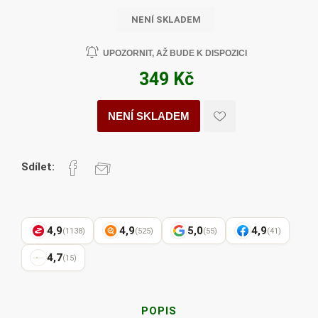
NENÍ SKLADEM
UPOZORNIT, AŽ BUDE K DISPOZICI
349 Kč
NENÍ SKLADEM
Sdílet:
4,9
4,9
5,0
4,9
(1138)
(525)
(55)
(41)
4,7
(15)
POPIS