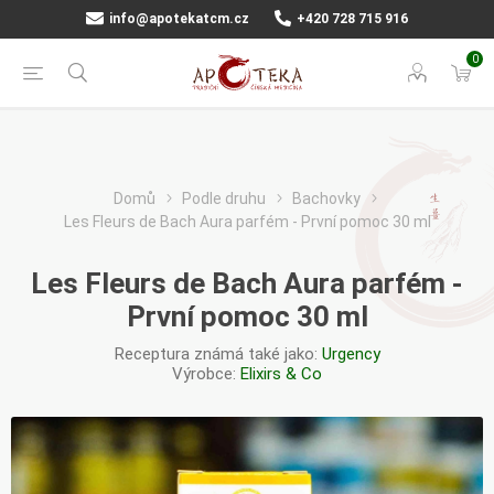
info@apotekatcm.cz
+420 728 715 916
0
Domů
Podle druhu
Bachovky
Les Fleurs de Bach Aura parfém - První pomoc 30 ml
Les Fleurs de Bach Aura parfém -
První pomoc 30 ml
Receptura známá také jako:
Urgency
Výrobce:
Elixirs & Co