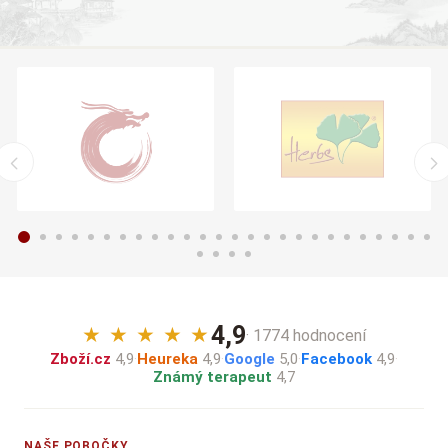
4,9
★
★
★
★
★
· 1774 hodnocení
Zboží.cz
4,9
·
Heureka
4,9
·
Google
5,0
·
Facebook
4,9
·
Známý terapeut
4,7
NAŠE POBOČKY