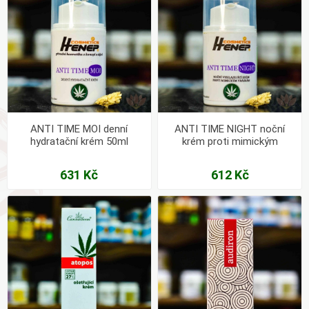
ANTI TIME MOI denní
ANTI TIME NIGHT noční
hydratační krém 50ml
krém proti mimickým
vráskám 50ml
631 Kč
612 Kč