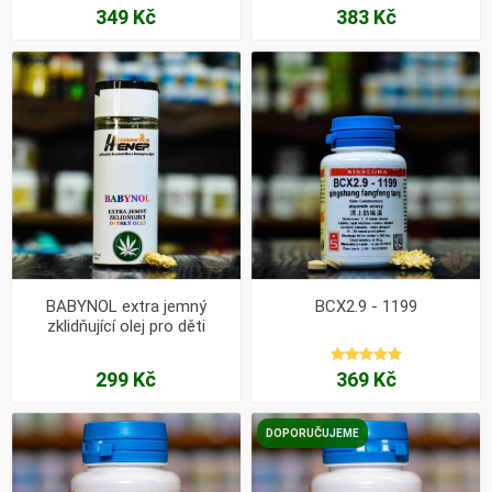
349 Kč
383 Kč
BABYNOL extra jemný
BCX2.9 - 1199
zklidňující olej pro děti
299 Kč
369 Kč
DOPORUČUJEME