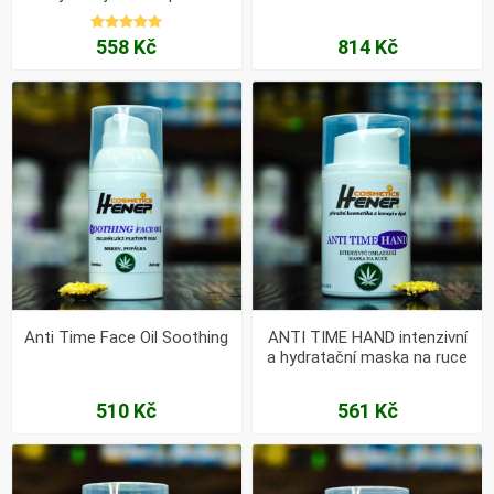
vráskám 50ml
558 Kč
814 Kč
Anti Time Face Oil Soothing
ANTI TIME HAND intenzivní
a hydratační maska na ruce
50ml
510 Kč
561 Kč