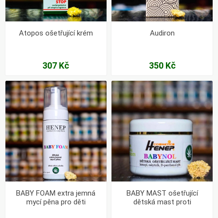
Atopos ošetřující krém
Audiron
307 Kč
350 Kč
BABY FOAM extra jemná
BABY MAST ošetřující
mycí pěna pro děti
dětská mast proti
opruzeninám