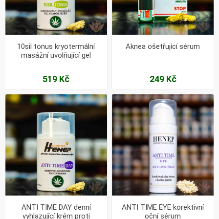
10sil tonus kryotermální
Aknea ošetřující sérum
masážní uvolňující gel
519 Kč
249 Kč
ANTI TIME DAY denní
ANTI TIME EYE korektivní
vyhlazující krém proti
oční sérum