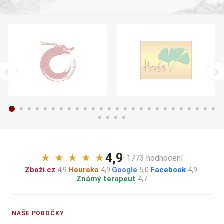
4,9
★
★
★
★
★
· 1773 hodnocení
Zboží.cz
4,9
·
Heureka
4,9
·
Google
5,0
·
Facebook
4,9
·
Známý terapeut
4,7
NAŠE POBOČKY