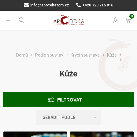
info@apotekatcm.cz
+420 728 715 916
0
Domů
Podle soustav
Krycí soustava
Kůže
Kůže
FILTROVAT