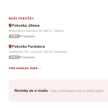
NAŠE POBOČKY
Pobočka Jihlava
Masarykovo Náměstí 36, 586 01, Jihlava
zavřeno
NE
DNES
Pobočka Pardubice
Jindřišská 746 - v pasáži, 530 02, Pardubice
zavřeno
NE
DNES
Celá otevírací doba →
Novinky do e-mailu
— tipy z fytoterapie a akce, žádný spam