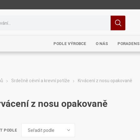
PODLE VÝROBCE
O NÁS
PORADENS
mů
Srdečně cévní a krevní potíže
Krvácení z nosu opakovaně
MRL
TCM
Pragon
Sinecura
Bohemia
rvácení z nosu opakovaně
T PODLE
Royal
Dědek
Elixirs & Co
Cereus