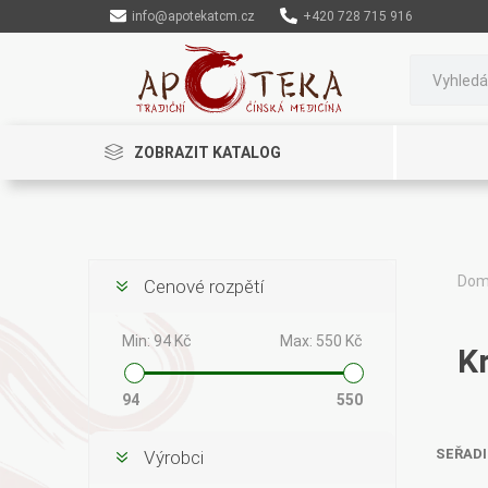
info@apotekatcm.cz
+420 728 715 916
ZOBRAZIT KATALOG
Do
Cenové rozpětí
Rinenkai
TCM Herbs
Maciocia
Min:
94 Kč
Max:
550 Kč
K
94
550
SEŘADI
Výrobci
Cannaderm
Henep
Organic India