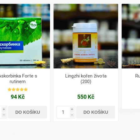
Pharma
kořenář
Lavylites
Bylinné
Lakshmi-
Korejský
kapky
Narayan
ženšen
Askorbinka Forte s
Lingzhi kořen života
Ru
rutinem
(200)
94 Kč
550 Kč
i
i
DO KOŠÍKU
DO KOŠÍKU
h
h