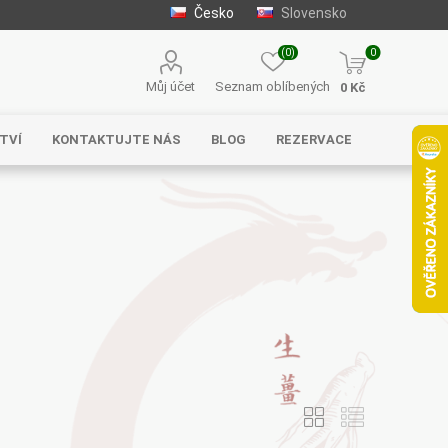
Česko
Slovensko
(0)
0
Můj účet
Seznam oblíbených
0 Kč
TVÍ
KONTAKTUJTE NÁS
BLOG
REZERVACE
Solgar
MycoMedica
Serafin –
byliny s.r.o.
Energy
EVEREST
Henan Wanxi