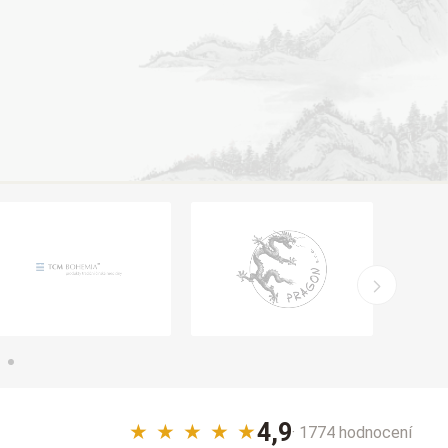
4,9
★
★
★
★
★
· 1774 hodnocení