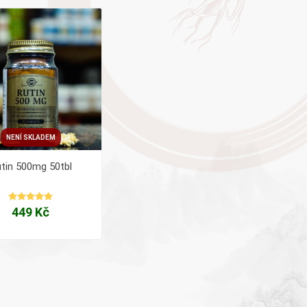
AYURVEDA
Health Link
Mattisson
JACK N JILL
NENÍ SKLADEM
tin 500mg 50tbl
449 Kč