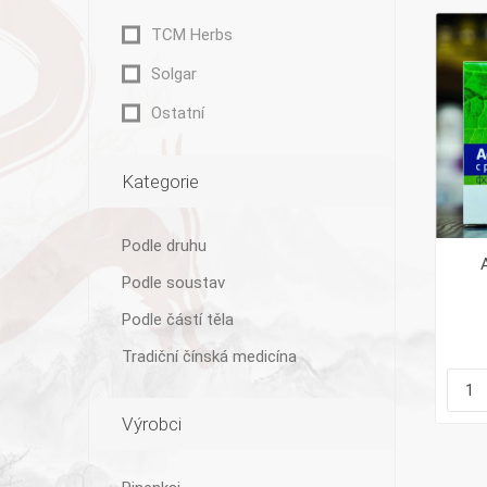
TCM Herbs
Solgar
Ostatní
Bylinky TČM
G&G
Ecce Vita
Vitamins
s.r.o.
Kategorie
Podle druhu
Podle soustav
Ostatní
Podle částí těla
Tradiční čínská medicína
Výrobci