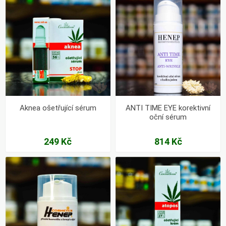
Aknea ošetřující sérum
ANTI TIME EYE korektivní
oční sérum
249 Kč
814 Kč