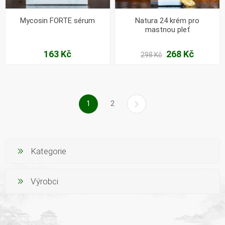
Mycosin FORTE sérum
Natura 24 krém pro
mastnou pleť
163 Kč
268 Kč
298 Kč
1
2
Kategorie
Výrobci