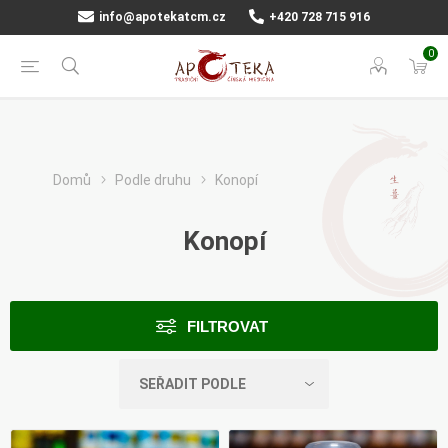
info@apotekatcm.cz
+420 728 715 916
0
Domů
Podle druhu
Konopí
Konopí
FILTROVAT