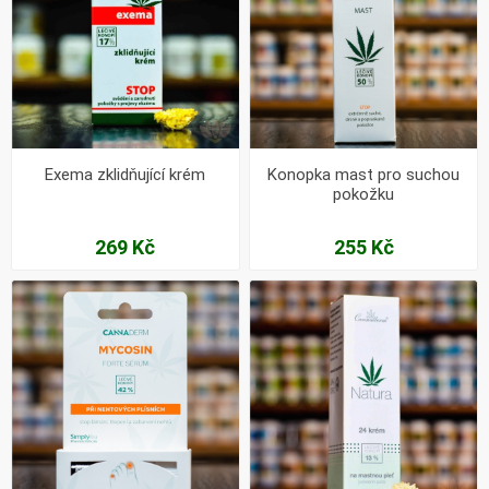
Exema zklidňující krém
Konopka mast pro suchou
pokožku
269 Kč
255 Kč