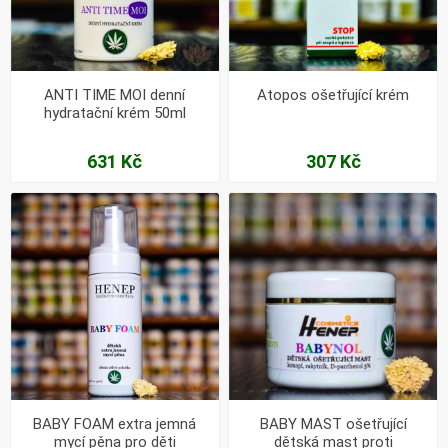
ANTI TIME MOI denní
Atopos ošetřující krém
hydratační krém 50ml
631 Kč
307 Kč
BABY FOAM extra jemná
BABY MAST ošetřující
mycí pěna pro děti
dětská mast proti