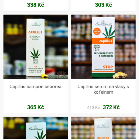
338 Kč
303 Kč
Capillus šampon seborea
Capillus sérum na vlasy s
kofeinem
365 Kč
372 Kč
413 Kč