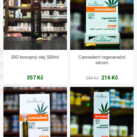
BIO konopný olej 500ml
Cannadent regenerační
sérum
357 Kč
216 Kč
288 Kč