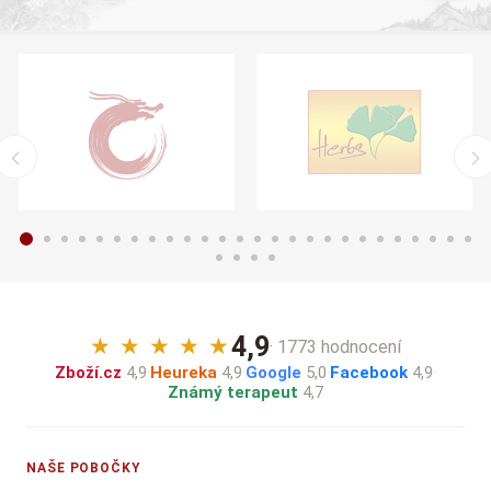
4,9
★
★
★
★
★
· 1773 hodnocení
Zboží.cz
4,9
·
Heureka
4,9
·
Google
5,0
·
Facebook
4,9
·
Známý terapeut
4,7
NAŠE POBOČKY