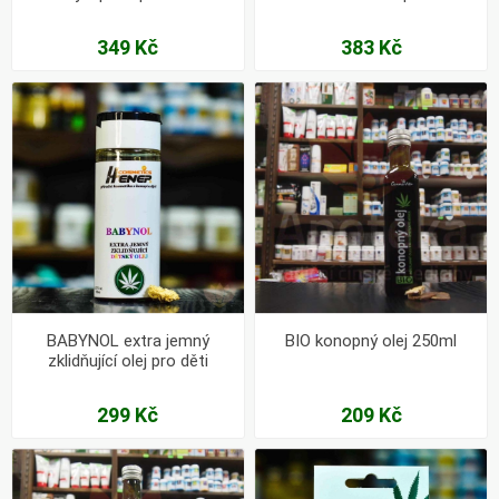
opruzeninám
349 Kč
383 Kč
BABYNOL extra jemný
BIO konopný olej 250ml
zklidňující olej pro děti
299 Kč
209 Kč