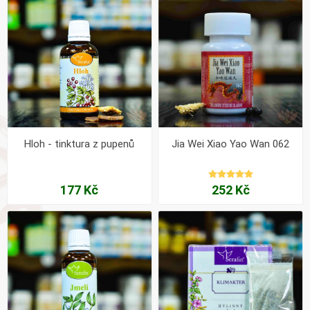
Hloh - tinktura z pupenů
Jia Wei Xiao Yao Wan 062
177 Kč
252 Kč