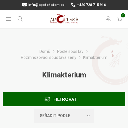
info@apotekatcm.cz
+420 728 715 916
0
Domů
Podle soustav
Rozmnožovací soustava ženy
Klimakterium
Klimakterium
FILTROVAT