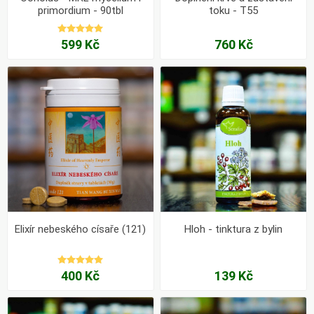
primordium - 90tbl
toku - T55
599 Kč
760 Kč
Elixír nebeského císaře (121)
Hloh - tinktura z bylin
400 Kč
139 Kč