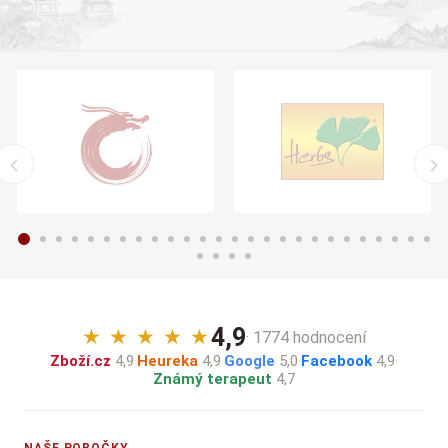
4,9
★
★
★
★
★
· 1774 hodnocení
Zboží.cz
4,9
·
Heureka
4,9
·
Google
5,0
·
Facebook
4,9
·
Známý terapeut
4,7