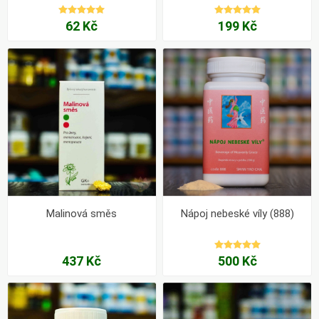
62 Kč
199 Kč
Malinová směs
Nápoj nebeské víly (888)
437 Kč
500 Kč