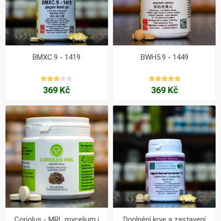
BMXC.9 - 1419
BWH5.9 - 1449
369 Kč
369 Kč
Coriolus - MRL mycelium i
Doplnění krve a zastavení