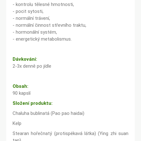
- kontrolu tělesné hmotnosti,
- pocit sytosti,
- normální trávení,
- normální činnost střevního traktu,
- hormonální systém,
- energetický metabolismus.
Dávkování:
2-3x denně po jídle
Obsah:
90 kapslí
Složení produktu:
Chaluha bublinatá (Pao pao haidai)
Kelp
Stearan hořečnatý (protispékavá látka) (Ying zhi suan
tan)