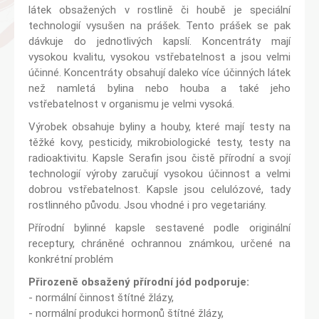
látek obsažených v rostlině či houbě je speciální
technologií vysušen na prášek. Tento prášek se pak
dávkuje do jednotlivých kapslí. Koncentráty mají
vysokou kvalitu, vysokou vstřebatelnost a jsou velmi
účinné. Koncentráty obsahují daleko více účinných látek
než namletá bylina nebo houba a také jeho
vstřebatelnost v organismu je velmi vysoká.
Výrobek obsahuje byliny a houby, které mají testy na
těžké kovy, pesticidy, mikrobiologické testy, testy na
radioaktivitu. Kapsle Serafin jsou čistě přírodní a svojí
technologií výroby zaručují vysokou účinnost a velmi
dobrou vstřebatelnost. Kapsle jsou celulózové, tady
rostlinného původu. Jsou vhodné i pro vegetariány.
Přírodní bylinné kapsle sestavené podle originální
receptury, chráněné ochrannou známkou, určené na
konkrétní problém
Přirozeně obsažený přírodní jód podporuje:
- normální činnost štítné žlázy,
- normální produkci hormonů štítné žlázy,