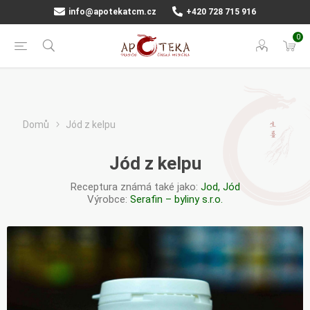
info@apotekatcm.cz
+420 728 715 916
0
Domů
Jód z kelpu
Jód z kelpu
Receptura známá také jako:
Jod, Jód
Výrobce:
Serafin – byliny s.r.o.