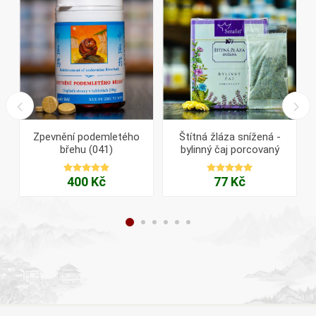
Zpevnění podemletého
Štítná žláza snížená -
břehu (041)
bylinný čaj porcovaný
400 Kč
77 Kč