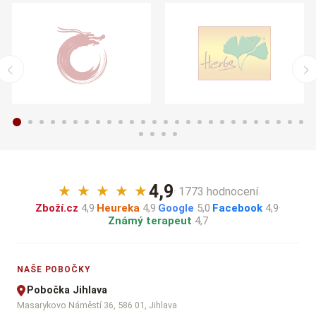
4,9
★
★
★
★
★
· 1773 hodnocení
Zboží.cz
4,9
·
Heureka
4,9
·
Google
5,0
·
Facebook
4,9
·
Známý terapeut
4,7
NAŠE POBOČKY
Pobočka Jihlava
Masarykovo Náměstí 36, 586 01, Jihlava