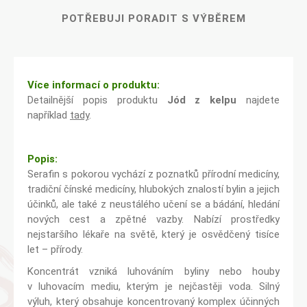
POTŘEBUJI PORADIT S VÝBĚREM
Více informací o produktu:
Detailnější popis produktu
Jód z kelpu
najdete
například
tady
.
Popis:
Serafin s pokorou vychází z poznatků přírodní medicíny,
tradiční čínské medicíny, hlubokých znalostí bylin a jejich
účinků, ale také z neustálého učení se a bádání, hledání
nových cest a zpětné vazby. Nabízí prostředky
nejstaršího lékaře na světě, který je osvědčený tisíce
let – přírody.
Koncentrát vzniká luhováním byliny nebo houby
v luhovacím mediu, kterým je nejčastěji voda. Silný
výluh, který obsahuje koncentrovaný komplex účinných