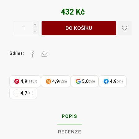
432 Kč
i
DO KOŠÍKU
h
Sdílet:
4,9
4,9
5,0
4,9
(1137)
(525)
(55)
(41)
4,7
(15)
POPIS
RECENZE