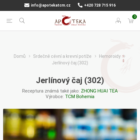
info@apotekatcm.cz
+420 728 715 916
0
Domů
Srdečně cévní a krevní potíže
Hemoroidy
Jerlínový čaj (302)
Jerlínový čaj (302)
Receptura známá také jako:
ZHONG HUAI TEA
Výrobce:
TCM Bohemia