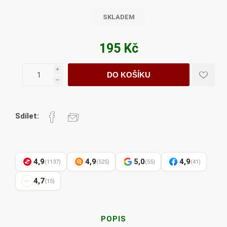
SKLADEM
195 Kč
i
DO KOŠÍKU
h
Sdílet:
4,9
4,9
5,0
4,9
(1137)
(525)
(55)
(41)
4,7
(15)
POPIS