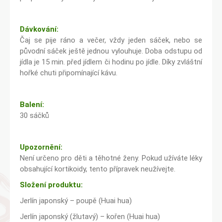
Dávkování:
Čaj se pije ráno a večer, vždy jeden sáček, nebo se
původní sáček ještě jednou vylouhuje. Doba odstupu od
jídla je 15 min. před jídlem či hodinu po jídle. Díky zvláštní
hořké chuti připomínající kávu.
Balení:
30 sáčků
Upozornění:
Není určeno pro děti a těhotné ženy. Pokud užíváte léky
obsahující kortikoidy, tento přípravek neužívejte.
Složení produktu:
Jerlín japonský – poupě (Huai hua)
Jerlín japonský (žlutavý) – kořen (Huai hua)