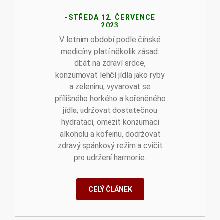
-STŘEDA 12. ČERVENCE
2023
V letním období podle čínské
medicíny platí několik zásad:
dbát na zdraví srdce,
konzumovat lehčí jídla jako ryby
a zeleninu, vyvarovat se
přílišného horkého a kořeněného
jídla, udržovat dostatečnou
hydrataci, omezit konzumaci
alkoholu a kofeinu, dodržovat
zdravý spánkový režim a cvičit
pro udržení harmonie.
CELÝ ČLÁNEK