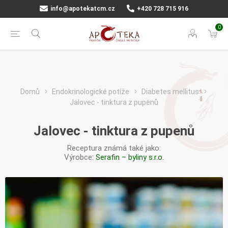
info@apotekatcm.cz
+420 728 715 916
0
Domů
Endokrinologické potíže
Diabetes mellitus
Jalovec - tinktura z pupenů
Jalovec - tinktura z pupenů
Receptura známá také jako:
Výrobce:
Serafin – byliny s.r.o.