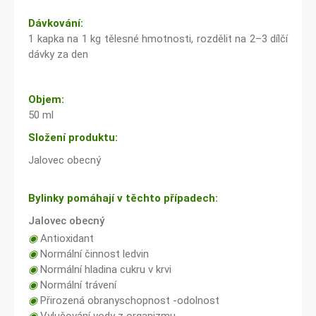
Dávkování:
1 kapka na 1 kg tělesné hmotnosti, rozdělit na 2–3 dílčí
dávky za den
Objem:
50 ml
Složení produktu:
Jalovec obecný
Bylinky pomáhají v těchto případech:
Jalovec obecný
◉
Antioxidant
◉
Normální činnost ledvin
◉
Normální hladina cukru v krvi
◉
Normální trávení
◉
Přirozená obranyschopnost -odolnost