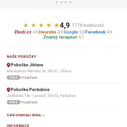
4,9
★
★
★
★
★
· 1774 hodnocení
Zboží.cz
4,9
·
Heureka
4,9
·
Google
5,0
·
Facebook
4,9
·
Známý terapeut
4,7
NAŠE POBOČKY
Pobočka Jihlava
Masarykovo Náměstí 36, 586 01, Jihlava
zavřeno
NE
DNES
Pobočka Pardubice
Jindřišská 746 - v pasáži, 530 02, Pardubice
zavřeno
NE
DNES
Celá otevírací doba →
INFORMACE