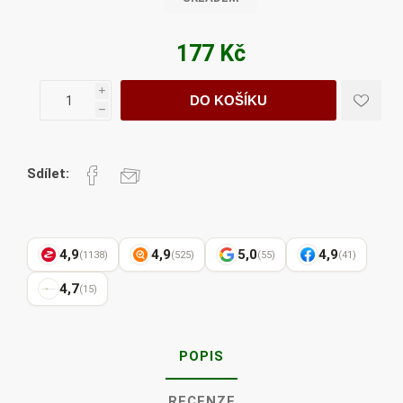
177 Kč
i
DO KOŠÍKU
h
Sdílet:
4,9
4,9
5,0
4,9
(1138)
(525)
(55)
(41)
4,7
(15)
POPIS
RECENZE