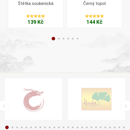
ů
Štětka soukenická
Černý topol
139 Kč
144 Kč