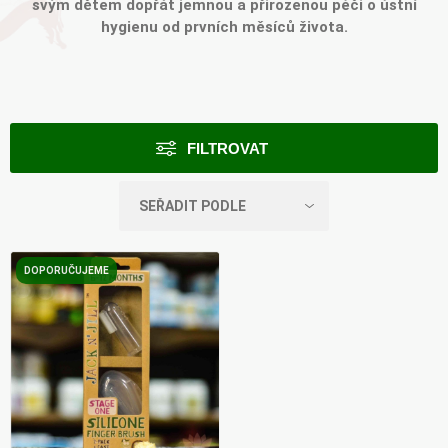
svým dětem dopřát jemnou a přirozenou péči o ústní
hygienu od prvních měsíců života.
FILTROVAT
DOPORUČUJEME