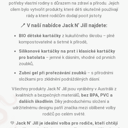
potřeby vlastní rodiny s důrazem na zdraví a přírodu. Jejich
cílem bylo vytvořit produkty, které děti skutečně používají
rády a které rodičům dodají pocit jistoty.
🪥 V naší nabídce Jack N’ Jill najdete:
BIO dětské kartáčky
z kukuřičného škrobu – plně
kompostovatelné a šetrné k přírodě,
Silikonové kartáčky na prst i klasické kartáčky
pro batolata
– jemné k dásním, vhodné od prvních
zoubků,
Zubní gel při prořezávání zoubků
– s přírodními
složkami pro zklidnění podrážděných dásní.
Všechny produkty Jack N’ Jill jsou vyráběny v Austrálii z
kvalitních a bezpečných materiálů,
bez BPA, PVC a
dalších škodlivin
. Díky jednoduchému složení a
udržitelnému designu patří značka mezi oblíbené volby
rodičů po celém světě.
💚
Jack N’ Jill je ideální volba pro rodiče, kteří chtějí