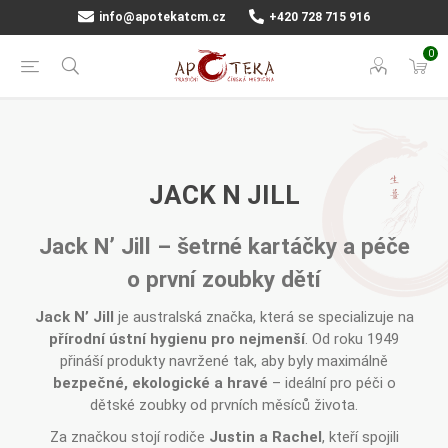
info@apotekatcm.cz
+420 728 715 916
0
JACK N JILL
Jack N’ Jill – šetrné kartáčky a péče
o první zoubky dětí
Jack N’ Jill
je australská značka, která se specializuje na
přírodní ústní hygienu pro nejmenší
. Od roku 1949
přináší produkty navržené tak, aby byly maximálně
bezpečné, ekologické a hravé
– ideální pro péči o
dětské zoubky od prvních měsíců života.
Za značkou stojí rodiče
Justin a Rachel
, kteří spojili