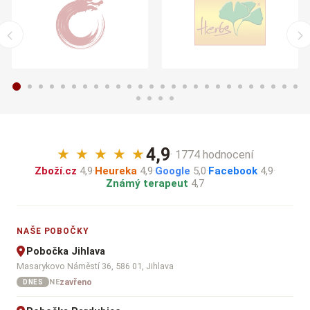
4,9
★
★
★
★
★
· 1774 hodnocení
Zboží.cz
4,9
·
Heureka
4,9
·
Google
5,0
·
Facebook
4,9
·
Známý terapeut
4,7
NAŠE POBOČKY
Pobočka Jihlava
Masarykovo Náměstí 36, 586 01, Jihlava
zavřeno
NE
DNES