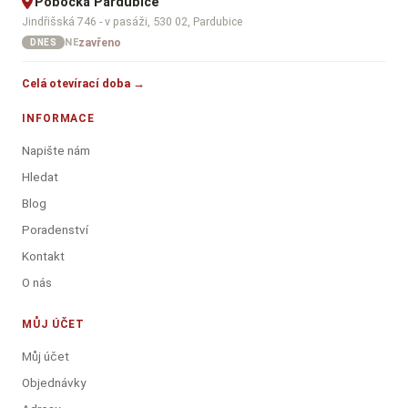
Pobočka Pardubice
Jindřišská 746 - v pasáži, 530 02, Pardubice
zavřeno
NE
DNES
Celá otevírací doba →
INFORMACE
Napište nám
Hledat
Blog
Poradenství
Kontakt
O nás
MŮJ ÚČET
Můj účet
Objednávky