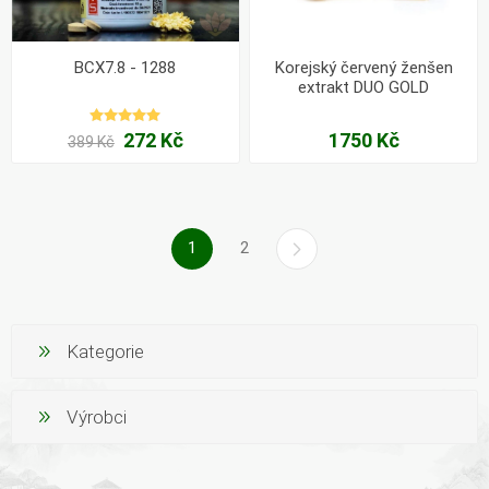
BCX7.8 - 1288
Korejský červený ženšen
extrakt DUO GOLD
272 Kč
1750 Kč
389 Kč
1
2
Kategorie
Výrobci