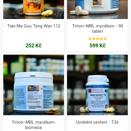
Tian Ma Gou Teng Wan 112
Triton–MRL mycélium - 90
tablet
252 Kč
599 Kč
Triton–MRL mycélium-
Uvolnění sevření - T26
biomasa