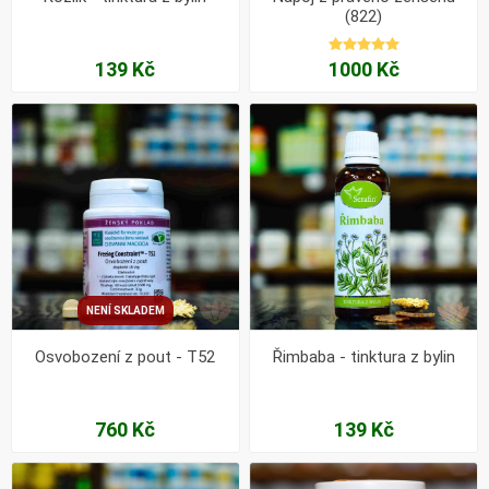
(822)
139 Kč
1000 Kč
NENÍ SKLADEM
Osvobození z pout - T52
Řimbaba - tinktura z bylin
760 Kč
139 Kč