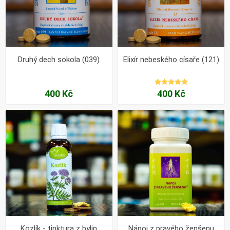
Druhý dech sokola (039)
Elixír nebeského císaře (121)
400 Kč
400 Kč
Kozlík - tinktura z bylin
Nápoj z pravého ženšenu