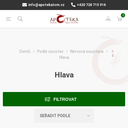
info@apotekatcm.cz
+420 728 715 916
0
Domů
Podle soustav
Nervová soustava
Hlava
Hlava
FILTROVAT