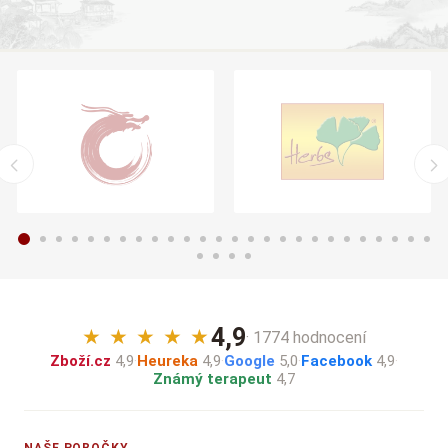
4,9
★
★
★
★
★
· 1774 hodnocení
Zboží.cz
4,9
·
Heureka
4,9
·
Google
5,0
·
Facebook
4,9
·
Známý terapeut
4,7