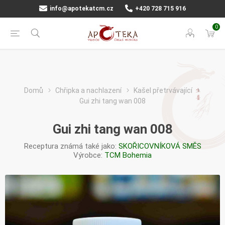
info@apotekatcm.cz
+420 728 715 916
0
Domů
Chřipka a nachlazení
Kašel přetrvávající
Gui zhi tang wan 008
Gui zhi tang wan 008
Receptura známá také jako:
SKOŘICOVNÍKOVÁ SMĚS
Výrobce:
TCM Bohemia