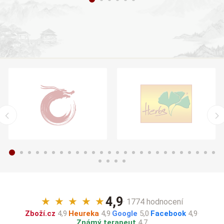
4,9
★
★
★
★
★
· 1774 hodnocení
Zboží.cz
4,9
·
Heureka
4,9
·
Google
5,0
·
Facebook
4,9
·
Známý terapeut
4,7