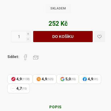
SKLADEM
252 Kč
i
DO KOŠÍKU
h
Sdílet:
4,9
4,9
5,0
4,9
(1138)
(525)
(55)
(41)
4,7
(15)
POPIS