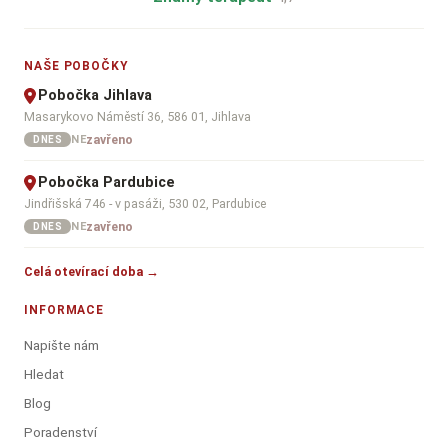
NAŠE POBOČKY
Pobočka Jihlava
Masarykovo Náměstí 36, 586 01, Jihlava
zavřeno
NE
DNES
Pobočka Pardubice
Jindřišská 746 - v pasáži, 530 02, Pardubice
zavřeno
NE
DNES
Celá otevírací doba →
INFORMACE
Napište nám
Hledat
Blog
Poradenství