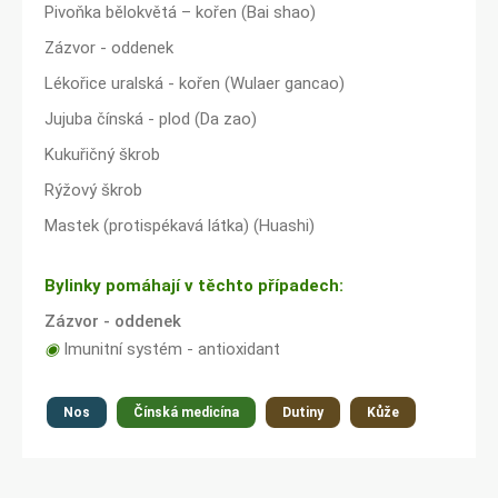
Pivoňka bělokvětá – kořen (Bai shao)
Zázvor - oddenek
Lékořice uralská - kořen (Wulaer gancao)
Jujuba čínská - plod (Da zao)
Kukuřičný škrob
Rýžový škrob
Mastek (protispékavá látka) (Huashi)
Bylinky pomáhají v těchto případech:
Zázvor - oddenek
◉
Imunitní systém - antioxidant
Nos
Čínská medicína
Dutiny
Kůže