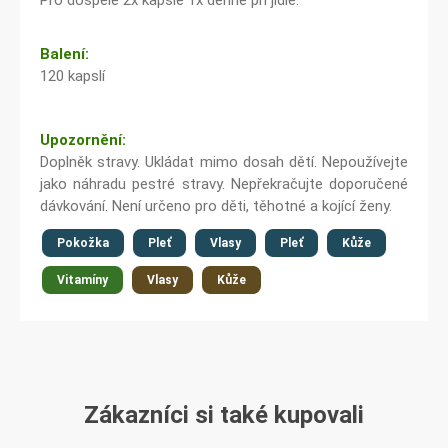
Pro dospělé 2x kapsle 1x denně při jídle.
Balení:
120 kapslí
Upozornění:
Doplněk stravy. Ukládat mimo dosah dětí. Nepoužívejte
jako náhradu pestré stravy. Nepřekračujte doporučené
dávkování. Není určeno pro děti, těhotné a kojící ženy.
Pokožka
Pleť
Vlasy
Pleť
Kůže
Vitamíny
Vlasy
Kůže
Zákazníci si také kupovali