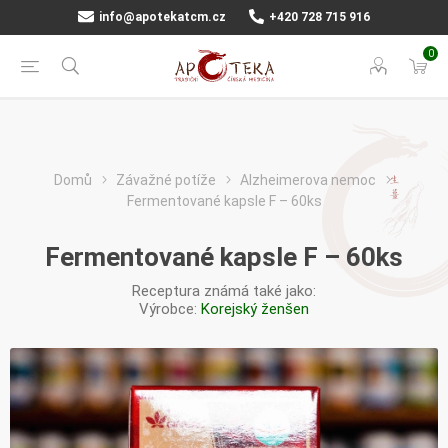
info@apotekatcm.cz
+420 728 715 916
0
Domů
Závažné potíže
Alzheimerova nemoc
Fermentované kapsle F – 60ks
Fermentované kapsle F – 60ks
Receptura známá také jako:
Výrobce:
Korejský ženšen