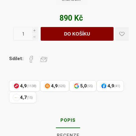
890 Kč
i
DO KOŠÍKU
h
Sdílet:
4,9
4,9
5,0
4,9
(1138)
(525)
(55)
(41)
4,7
(15)
POPIS
RECENZE