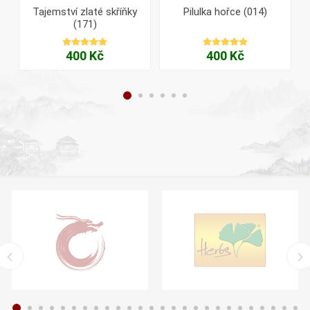
Tajemství zlaté skříňky
Pilulka hořce (014)
(171)
400 Kč
400 Kč