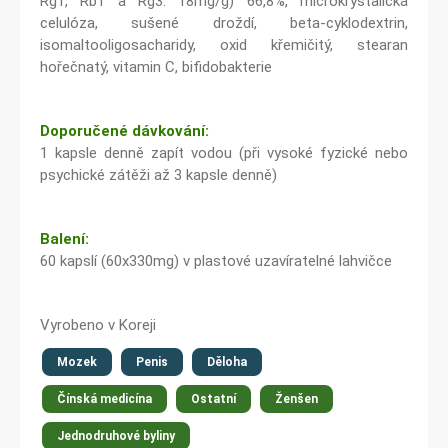
Rg1, Rb1 a Rg3: 18mg/g) 66,8%, microkrystalická
celulóza, sušené droždí, beta-cyklodextrin,
isomaltooligosacharidy, oxid křemičitý, stearan
hořečnatý, vitamin C, bifidobakterie
Doporučené dávkování:
1 kapsle denně zapít vodou (při vysoké fyzické nebo
psychické zátěži až 3 kapsle denně)
Balení:
60 kapslí (60x330mg) v plastové uzavíratelné lahvičce
Vyrobeno v Koreji
Mozek
Penis
Děloha
Čínská medicína
Ostatní
Ženšen
Jednodruhové byliny