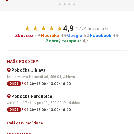
4,9
★
★
★
★
★
· 1774 hodnocení
Zboží.cz
4,9
·
Heureka
4,9
·
Google
5,0
·
Facebook
4,9
·
Známý terapeut
4,7
NAŠE POBOČKY
Pobočka Jihlava
Masarykovo Náměstí 36, 586 01, Jihlava
9:30–12:00 · 13:00–16:00
PO
DNES
Pobočka Pardubice
Jindřišská 746 - v pasáži, 530 02, Pardubice
9:30–12:00 · 13:00–16:00
PO
DNES
Celá otevírací doba →