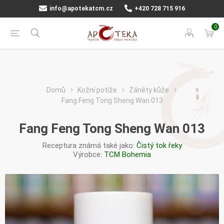
info@apotekatcm.cz
+420 728 715 916
0
Domů
Kožní potíže
Záněty kůže
Fang Feng Tong Sheng Wan 013
Fang Feng Tong Sheng Wan 013
Receptura známá také jako:
Čistý tok řeky
Výrobce:
TCM Bohemia