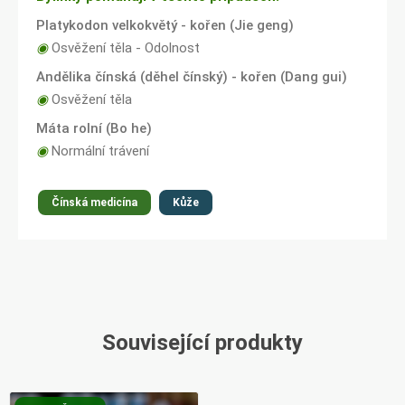
Platykodon velkokvětý - kořen (Jie geng)
◉
Osvěžení těla - Odolnost
Andělika čínská (děhel čínský) - kořen (Dang gui)
◉
Osvěžení těla
Máta rolní (Bo he)
◉
Normální trávení
Čínská medicína
Kůže
Související produkty