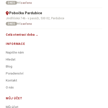
zavřeno
NE
DNES
Pobočka Pardubice
Jindřišská 746 - v pasáži, 530 02, Pardubice
zavřeno
NE
DNES
Celá otevírací doba →
INFORMACE
Napište nám
Hledat
Blog
Poradenství
Kontakt
O nás
MŮJ ÚČET
Můj účet