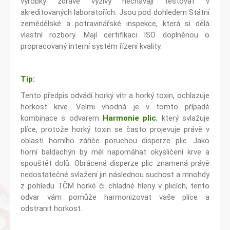
výrobky zdravé výživy nechávají testovat v
akreditovaných laboratořích. Jsou pod dohledem Státní
zemědělské a potravinářské inspekce, která si dělá
vlastní rozbory. Mají certifikaci ISO doplněnou o
propracovaný interní systém řízení kvality.
Tip:
Tento předpis odvádí horký vítr a horký toxin, ochlazuje
horkost krve. Velmi vhodná je v tomto případě
kombinace s odvarem
Harmonie plic
, který svlažuje
plíce, protože horký toxin se často projevuje právě v
oblasti horního zářiče poruchou disperze plic. Jako
horní baldachýn by měl napomáhat okysličení krve a
spouštět dolů. Obrácená disperze plic znamená právě
nedostatečné svlažení jin následnou suchost a mnohdy
z pohledu TČM horké či chladné hleny v plicích, tento
odvar vám pomůže harmonizovat vaše plíce a
odstranit horkost.