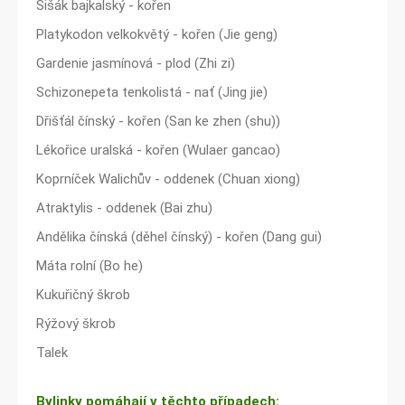
Šišák bajkalský - kořen
Platykodon velkokvětý - kořen (Jie geng)
Gardenie jasmínová - plod (Zhi zi)
Schizonepeta tenkolistá - nať (Jing jie)
Dřišťál čínský - kořen (San ke zhen (shu))
Lékořice uralská - kořen (Wulaer gancao)
Koprníček Walichův - oddenek (Chuan xiong)
Atraktylis - oddenek (Bai zhu)
Andělika čínská (děhel čínský) - kořen (Dang gui)
Máta rolní (Bo he)
Kukuřičný škrob
Rýžový škrob
Talek
Bylinky pomáhají v těchto případech: