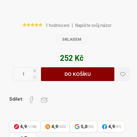
1 hodnocení
|
Napište svůj názor
SKLADEM
252 Kč
i
DO KOŠÍKU
h
Sdílet:
4,9
4,9
5,0
4,9
(1138)
(525)
(55)
(41)