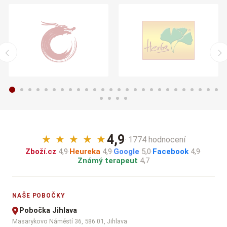
4,9
★
★
★
★
★
· 1774 hodnocení
Zboží.cz
4,9
·
Heureka
4,9
·
Google
5,0
·
Facebook
4,9
·
Známý terapeut
4,7
NAŠE POBOČKY
Pobočka Jihlava
Masarykovo Náměstí 36, 586 01, Jihlava