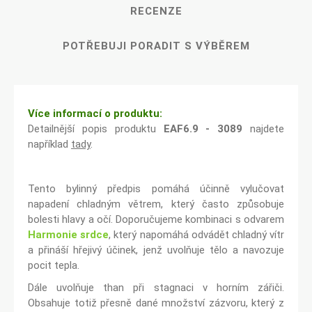
RECENZE
POTŘEBUJI PORADIT S VÝBĚREM
Více informací o produktu:
Detailnější popis produktu
EAF6.9 - 3089
najdete
například
tady
.
Tento bylinný předpis pomáhá účinně vylučovat
napadení chladným větrem, který často způsobuje
bolesti hlavy a očí. Doporučujeme kombinaci s odvarem
Harmonie srdce
, který napomáhá odvádět chladný vítr
a přináší hřejivý účinek, jenž uvolňuje tělo a navozuje
pocit tepla.
Dále uvolňuje than při stagnaci v horním zářiči.
Obsahuje totiž přesně dané množství zázvoru, který z