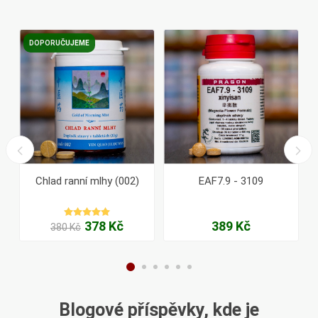
DOPORUČUJEME
l
Chlad ranní mlhy (002)
EAF7.9 - 3109
378 Kč
389 Kč
380 Kč
Blogové příspěvky, kde je