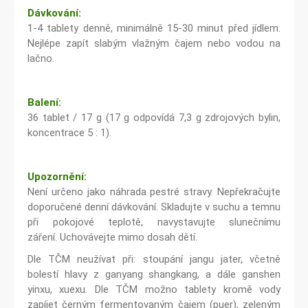
Dávkování:
1-4 tablety denně, minimálně 15-30 minut před jídlem.
Nejlépe zapít slabým vlažným čajem nebo vodou na
lačno.
Balení:
36 tablet / 17 g (17 g odpovídá 7,3 g zdrojových bylin,
koncentrace 5 : 1).
Upozornění:
Není určeno jako náhrada pestré stravy. Nepřekračujte
doporučené denní dávkování. Skladujte v suchu a temnu
při pokojové teplotě, navystavujte slunečnímu
záření. Uchovávejte mimo dosah dětí.
Dle TČM neužívat při: stoupání jangu jater, včetně
bolestí hlavy z ganyang shangkang, a dále ganshen
yinxu, xuexu. Dle TČM možno tablety kromě vody
zapíjet černým fermentovaným čajem (puer), zeleným