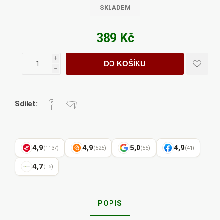
SKLADEM
389 Kč
i
DO KOŠÍKU
h
Sdílet:
4,9
4,9
5,0
4,9
(1137)
(525)
(55)
(41)
4,7
(15)
POPIS