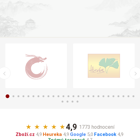
4,9
★
★
★
★
★
· 1773 hodnocení
Zboží.cz
4,9
·
Heureka
4,9
·
Google
5,0
·
Facebook
4,9
·