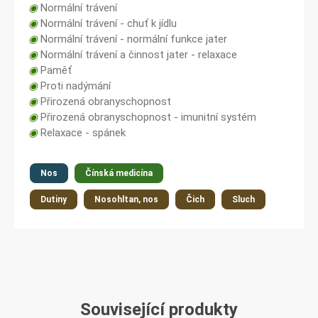
◉
Normální trávení
◉
Normální trávení - chuť k jídlu
◉
Normální trávení - normální funkce jater
◉
Normální trávení a činnost jater - relaxace
◉
Paměť
◉
Proti nadýmání
◉
Přirozená obranyschopnost
◉
Přirozená obranyschopnost - imunitní systém
◉
Relaxace - spánek
Nos
Čínská medicína
Dutiny
Nosohltan, nos
Čich
Sluch
Související produkty