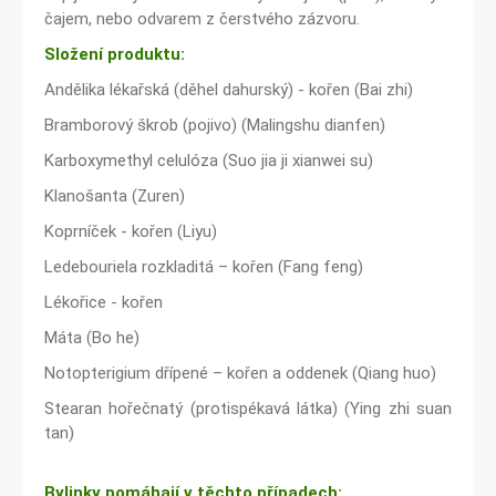
čajem, nebo odvarem z čerstvého zázvoru.
Složení produktu:
Andělika lékařská (děhel dahurský) - kořen (Bai zhi)
Bramborový škrob (pojivo) (Malingshu dianfen)
Karboxymethyl celulóza (Suo jia ji xianwei su)
Klanošanta (Zuren)
Koprníček - kořen (Liyu)
Ledebouriela rozkladitá – kořen (Fang feng)
Lékořice - kořen
Máta (Bo he)
Notopterigium dřípené – kořen a oddenek (Qiang huo)
Stearan hořečnatý (protispékavá látka) (Ying zhi suan
tan)
Bylinky pomáhají v těchto případech: