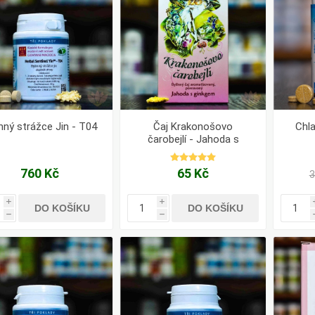
inný strážce Jin - T04
Čaj Krakonošovo
Chla
čarobejlí - Jahoda s
ginkgem
760 Kč
65 Kč
3
i
i
DO KOŠÍKU
DO KOŠÍKU
h
h