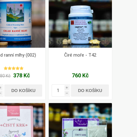
d ranní mlhy (002)
Čiré moře - T42
378 Kč
760 Kč
80 Kč
i
i
DO KOŠÍKU
DO KOŠÍKU
h
h