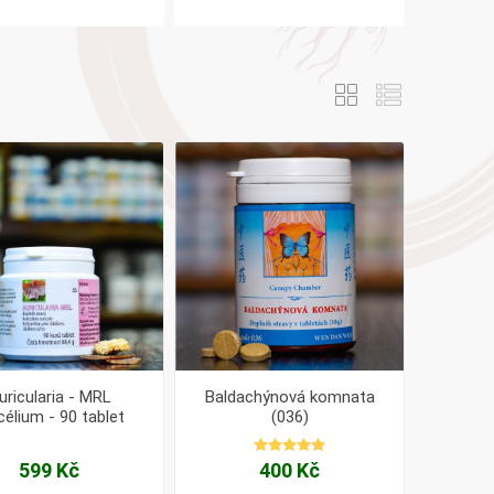
AYURVEDA
Health Link
Mattisson
JACK N JILL
uricularia - MRL
Baldachýnová komnata
élium - 90 tablet
(036)
599 Kč
400 Kč