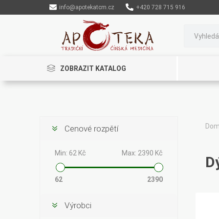
info@apotekatcm.cz
+420 728 715 916
ZOBRAZIT KATALOG
Do
Cenové rozpětí
Rinenkai
TCM Herbs
Maciocia
Min:
62 Kč
Max:
2390 Kč
D
62
2390
Výrobci
Cannaderm
Henep
Organic India