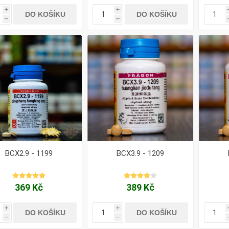
i
i
DO KOŠÍKU
DO KOŠÍKU
h
h
BCX2.9 - 1199
BCX3.9 - 1209
369 Kč
389 Kč
i
i
DO KOŠÍKU
DO KOŠÍKU
h
h