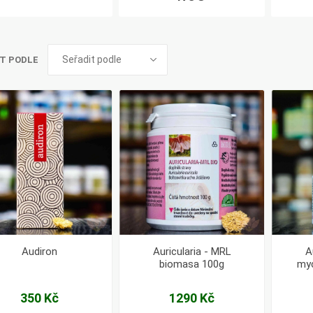
Pharma
kořenář
T PODLE
Lavylites
Bylinné
Lakshmi-
Korejský
kapky
Narayan
ženšen
Audiron
Auricularia - MRL
A
biomasa 100g
myc
350 Kč
1290 Kč