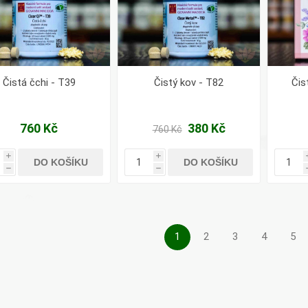
Čistá čchi - T39
Čistý kov - T82
Čist
760 Kč
380 Kč
760 Kč
i
i
DO KOŠÍKU
DO KOŠÍKU
h
h
1
2
3
4
5