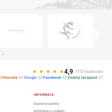
4,9
★
★
★
★
★
· 1773 hodnocení
9
·
Heureka
4,9
·
Google
5,0
·
Facebook
4,9
·
Známý terapeut
4,7
INFORMACE
Doprava a platba
Informace o cookies