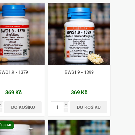
BWO1.9 - 1379
BWS1.9 - 1399
369 Kč
369 Kč
i
i
DO KOŠÍKU
DO KOŠÍKU
h
h
ČUJEME