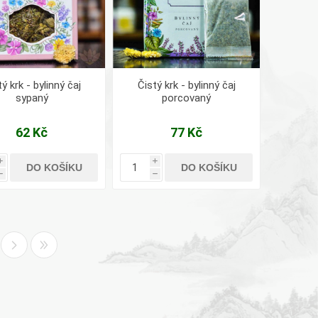
ý krk - bylinný čaj
Čistý krk - bylinný čaj
sypaný
porcovaný
62 Kč
77 Kč
i
i
DO KOŠÍKU
DO KOŠÍKU
h
h