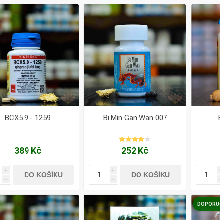
BCX5.9 - 1259
Bi Min Gan Wan 007
389 Kč
252 Kč
i
i
DO KOŠÍKU
DO KOŠÍKU
h
h
DOPORU