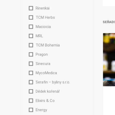
Rinenkai
TCM Herbs
SEŘADI
Maciocia
Bylinky TČM
G&G
Ecce Vita
MRL
Vitamins
s.r.o.
TCM Bohemia
Pragon
Sinecura
Ostatní
MycoMedica
Serafin – byliny s.r.o.
Dědek kořenář
Elixirs & Co
Energy