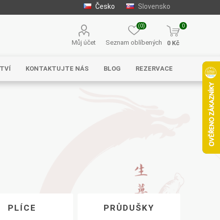
Česko
Slovensko
(0)
0
Můj účet
Seznam oblíbených
0 Kč
TVÍ
KONTAKTUJTE NÁS
BLOG
REZERVACE
Solgar
MycoMedica
Serafin –
byliny s.r.o.
PLÍCE
PRŮDUŠKY
Energy
EVEREST
Henan Wanxi