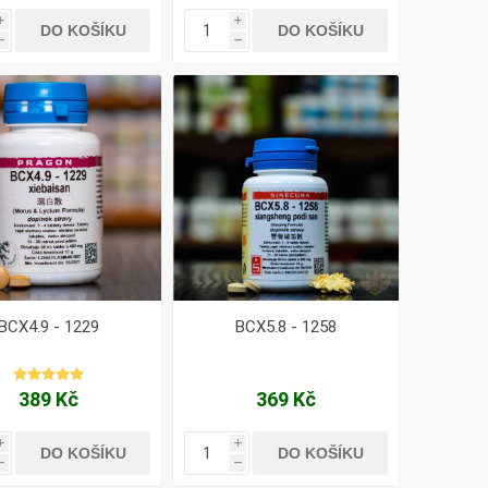
i
i
DO KOŠÍKU
DO KOŠÍKU
h
h
BCX4.9 - 1229
BCX5.8 - 1258
389 Kč
369 Kč
i
i
DO KOŠÍKU
DO KOŠÍKU
h
h