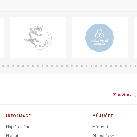
Zboží.cz
4,
INFORMACE
MŮJ ÚČET
Napište nám
Můj účet
Hledat
Objednávky