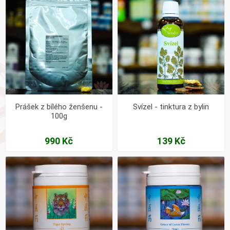
Prášek z bílého ženšenu -
Svízel - tinktura z bylin
100g
990 Kč
139 Kč