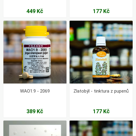
449 Kč
177 Kč
WAO1.9 - 2069
Zlatobýl - tinktura z pupenů
389 Kč
177 Kč