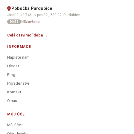
Pobočka Pardubice
Jindřišská 746 - v pasáži, 530 02, Pardubice
zavřeno
NE
DNES
Celá otevírací doba →
INFORMACE
Napište nám
Hledat
Blog
Poradenství
Kontakt
O nás
MŮJ ÚČET
Můj účet
Objednávky