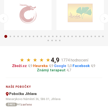
4,9
★
★
★
★
★
· 1774 hodnocení
Zboží.cz
4,9
·
Heureka
4,9
·
Google
5,0
·
Facebook
4,9
·
Známý terapeut
4,7
NAŠE POBOČKY
Pobočka Jihlava
Masarykovo Náměstí 36, 586 01, Jihlava
zavřeno
NE
DNES