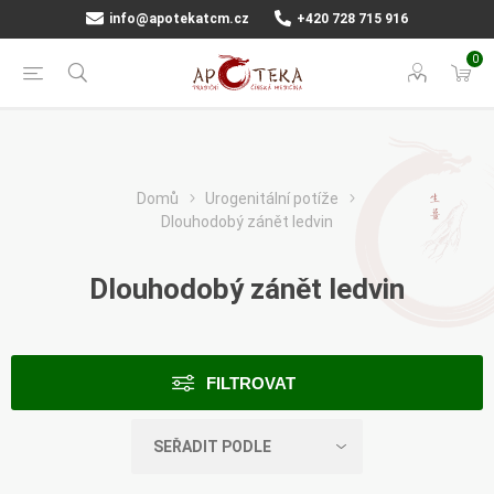
info@apotekatcm.cz
+420 728 715 916
0
Domů
Urogenitální potíže
Dlouhodobý zánět ledvin
Dlouhodobý zánět ledvin
FILTROVAT