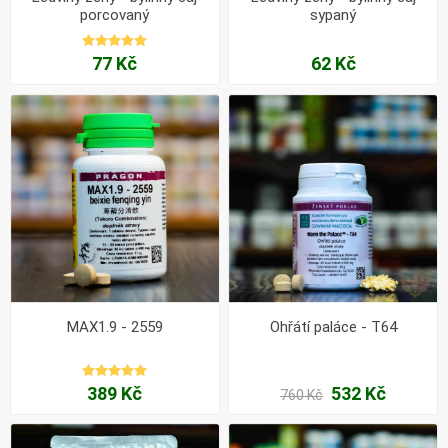
porcovaný
sypaný
77 Kč
62 Kč
MAX1.9 - 2559
Ohřátí paláce - T64
389 Kč
532 Kč
760 Kč