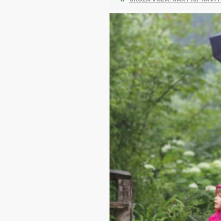
Bylinky TČM
G&G
Ecce Vita
Vitamins
s.r.o.
Ostatní