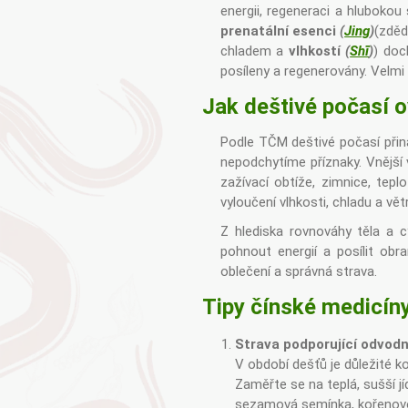
energii, regeneraci a hlubokou 
prenatální esenci
(
Jing
)
(zděd
chladem a
vlhkostí
(
Shī
)
) doc
posíleny a regenerovány. Velmi
Jak deštivé počasí o
Podle TČM deštivé počasí při
nepodchytíme příznaky. Vnější 
zažívací obtíže, zimnice, te
vyloučení vlhkosti, chladu a větr
Z hlediska rovnováhy těla a c
pohnout energií a posílit ob
oblečení a správná strava.
Tipy čínské medicíny
Strava podporující odvodně
V období dešťů je důležité k
Zaměřte se na teplá, sušší jí
sezamová semínka, kořenovo