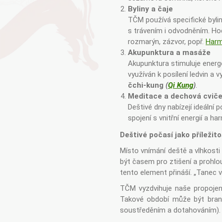
Byliny a čaje
TČM používá specifické bylin
s trávením i odvodněním. Hod
rozmarýn, zázvor, popř.
Harm
Akupunktura a masáže
Akupunktura stimuluje energe
využíván k posílení ledvin a
čchi-kung
(
Qi Kung
)
.
Meditace a dechová cviče
Deštivé dny nabízejí ideální p
spojení s vnitřní energií a har
Deštivé počasí jako příležito
Místo vnímání deště a vlhkosti
být časem pro ztišení a prohlou
tento element přináší. „Tanec 
TČM vyzdvihuje naše propojení
Takové období může být brano
soustředěním a dotahováním). K