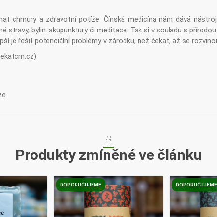
t chmury a zdravotní potíže. Čínská medicína nám dává nástroje,
stravy, bylin, akupunktury či meditace. Tak si v souladu s přírodou po
epší je řešit potenciální problémy v zárodku, než čekat, až se rozvinou
ekatcm.cz)
ze
Produkty zmíněné ve článku
DOPORUČUJEME
DOPORUČUJEM