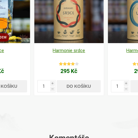
ADEM
ce
Harmonie srdce
Harmo
Kč
295 Kč
2
i
i
 KOŠÍKU
DO KOŠÍKU
h
h
Komentáře