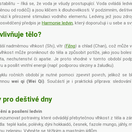
stabilitu – říká se, že voda je všudy prostupující. Voda ovládá led
ěnou od rodičů) a jsou klíčem k dlouhověkosti. V podzimním, dešti
hází k přirozené stimulaci vodního elementu. Ledviny, jež jsou zdro
 osvědčený předpis je
Harmonie ledvin
, který doporučuji i u sebe a sv
vlivňuje tělo?
náší nadměrnou vlhkost
(Shi)
, vítr
(
Fēng
)
a chlad (Chan), což může v
vlhkost může proniknout do těla a způsobit potíže, jako jsou bolesti
plota, nechutenství či apatie. Je proto vhodné v tomto období po
u a posílit vnitřní energii (např. podporou sleziny a žaludku).
yklu ročních období je nutné pomoci zpevnit povrch, jelikož se bl
rannou
wei qi (Wei Qi)
. Součástí je i praktická příprava: sledován
 pro deštivé dny
ní a posílení ledvin
onzumovat potraviny, které odvádějí přebytečnou vlhkost z těla a zá
dla: teplé kaše, polévky, dýni hokkaidó, česnek, fazole mungo, jáhly,
u zeleninu. Vyhněte se těžkým a mastným jídlům.