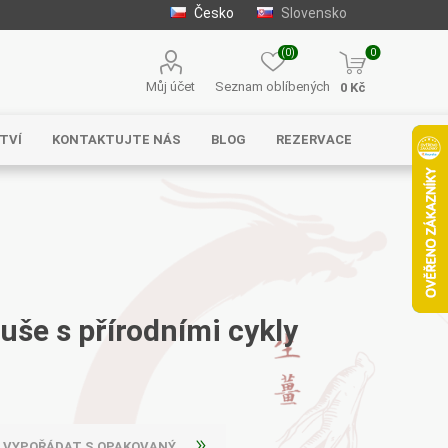
Česko
Slovensko
(0)
0
Můj účet
Seznam oblíbených
0 Kč
TVÍ
KONTAKTUJTE NÁS
BLOG
REZERVACE
Solgar
MycoMedica
Serafin –
byliny s.r.o.
uše s přírodními cykly
Energy
EVEREST
Henan Wanxi
OCHRANA DVOJÍHO ANEB JAK SE VYPOŘÁDAT S OPAKOVANÝMI NEMOCEMI