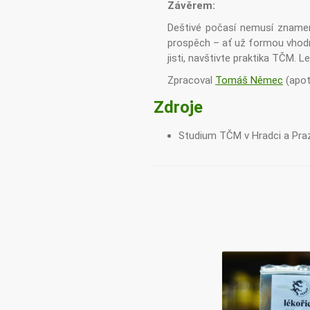
Závěrem:
Deštivé počasí nemusí znamena
prospěch – ať už formou vhodné 
jisti, navštivte praktika TČM. L
Zpracoval
Tomáš Němec
(apot
Zdroje
Studium TČM v Hradci a Pra