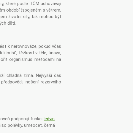
viny, které podle TČM uchovávají
vém období (spojeném s větrem,
jem životní síly, tak mohou být
ých dětí.
ést k nerovnováze, pokud včas
 kloubů, těžkost v těle, únava,
dpořit organismus metodami na
íží chladná zima. Nejvyšší čas
í předpovědi, nošení rezervního
roveň podporují funkci
ledvin
.
 miso polévky, umeocet, černá