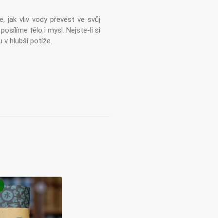
 jak vliv vody převést ve svůj
sílíme tělo i mysl. Nejste-li si
 v hlubší potíže.
E