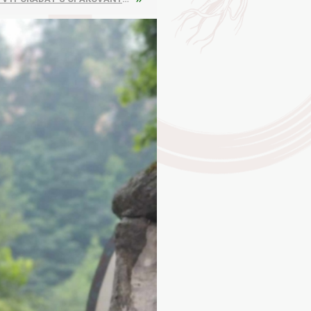
AYURVEDA
Health Link
Mattisson
JACK N JILL