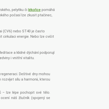
řského, pelyňku či
lékořice
pomáhá
lhkého počasí lze zkusit ptačinec,
hai (CV6) nebo ST40 je často
 cirkulaci energie. Nebo lze cvičit
 Meditace a klidné dýchání podporují
viny i vnitřní vitalitu.
í regeneraci. Deštivé dny mohou
rozvíjet sílu a harmonii, kterou
 – lze lépe pochopit své tělo.
ocení náš žlučník (spojený se