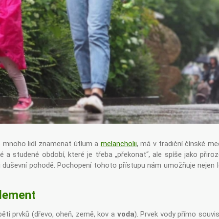
o mnoho lidí znamenat útlum a
melancholii
, má v tradiční čínské me
 a studené období, které je třeba „překonat“, ale spíše jako přiroze
i duševní pohodě. Pochopení tohoto přístupu nám umožňuje nejen lé
element
pěti prvků (dřevo, oheň, země, kov a
voda
). Prvek vody přímo souvis