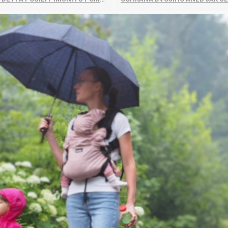
Pharma
kořenář
Lavylites
Bylinné
Lakshmi-
Korejský
kapky
Narayan
ženšen