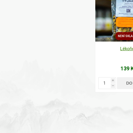
NENÍ SKL
Lékoři
139 
i
DO
h