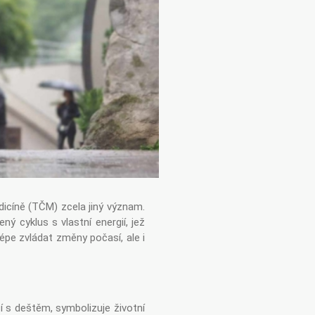
dicíně (TČM) zcela jiný význam.
ný cyklus s vlastní energií, jež
pe zvládat změny počasí, ale i
í s deštěm, symbolizuje životní