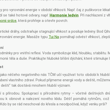
y pro vyrovnání energie v období vlhkosti. Např. čaj z puškvorce léka
í se také hotové odvary, např.
Harmonie ledvin
. Při nachlazení z v
onii srdce
, která prohřeje a otevře povrch.
tické dráhy, odstraňuje stagnující vlhkost a posiluje ledviny. Bod Qi
 vyrovnání energie. Masáže typu
Tui Na
pomáhají odvést vlhkost, zlepšit
ní
odmínky pro vnitřní reflexi. Voda symbolizuje klid, hloubku, stabilitu.
monii těla a duše. Praktikujte hluboké břišní dýchání, které stimuluje led
st
 jako něčeho negativního nás TČM učí využívat toto období k hlubš
bení vlastního zdraví. Pokud přijmeme energii vody a deště, můžeme 
v dešti“ tak dostává mnohem hlubší význam.
 s přírodou. Spoluprací s přírodními rytmy – včetně deštivých dnů
u k obnově a nalezení nového klidu. Déšť pomáhá rytmům, což 
do by se rád neschoval do křesla a neodpočíval, když venku prší?