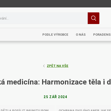
PODLE VÝROBCE
O NÁS
PORADENS
ZPĚT NA VŠE
MRL
TCM
Pragon
Sinecura
Bohemia
ká medicína: Harmonizace těla i d
25 ZÁŘ 2024
Royal
Dědek
Elixirs & Co
Cereus
T IMUNITU POMOCÍ BYLINEK A ČÍNSKÉ MEDICÍNY