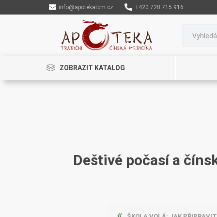
info@apotekatcm.cz
+420 728 715 916
ZOBRAZIT KATALOG
Rinenkai
TCM Herbs
Maciocia
Deštivé počasí a číns
Cannaderm
Henep
Organic India
ŠKOLA VOLÁ: JAK PŘIPRAVIT DĚTI A POSÍLI