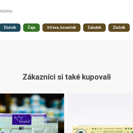
anizmu
Žlučník
Čaje
Střeva, konečník
Žaludek
Žlučník
Zákazníci si také kupovali