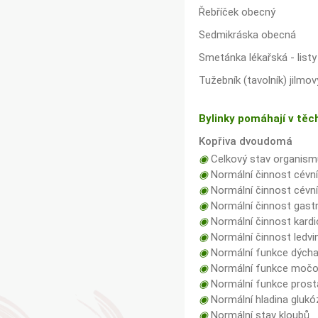
Řebříček obecný
Sedmikráska obecná
Smetánka lékařská - listy
Tužebník (tavolník) jilmov
Bylinky pomáhají v těc
Kopřiva dvoudomá
◉
Celkový stav organism
◉
Normální činnost cévn
◉
Normální činnost cévn
◉
Normální činnost gastro
◉
Normální činnost kard
◉
Normální činnost ledvin
◉
Normální funkce dých
◉
Normální funkce močov
◉
Normální funkce prost
◉
Normální hladina glukóz
◉
Normální stav kloubů