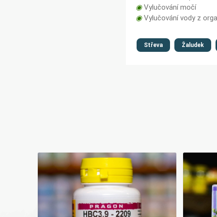
◉
Vylučování močí
◉
Vylučování vody z org
Střeva
Žaludek