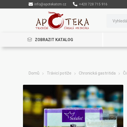
info@apotekatcm.cz
+420 728 715 916
ZOBRAZIT KATALOG
Domů
Trávicí potíže
Chronická gastritida
Či
Rinenkai
TCM Herbs
Maciocia
Cannaderm
Henep
Organic India