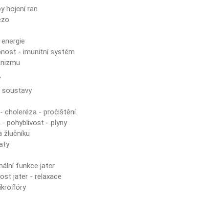
y hojení ran
ezo
 energie
nost - imunitní systém
anizmu
y
í soustavy
- choleréza - pročištění
- pohyblivost - plyny
a žlučníku
aty
ální funkce jater
ost jater - relaxace
kroflóry