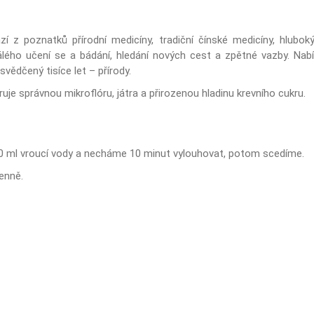
í z poznatků přírodní medicíny, tradiční čínské medicíny, hlubokýc
álého učení se a bádání, hledání nových cest a zpětné vazby. Nabí
osvědčený tisíce let – přírody.
e správnou mikroflóru, játra a přirozenou hladinu krevního cukru.
50 ml vroucí vody a necháme 10 minut vylouhovat, potom scedíme.
enně.