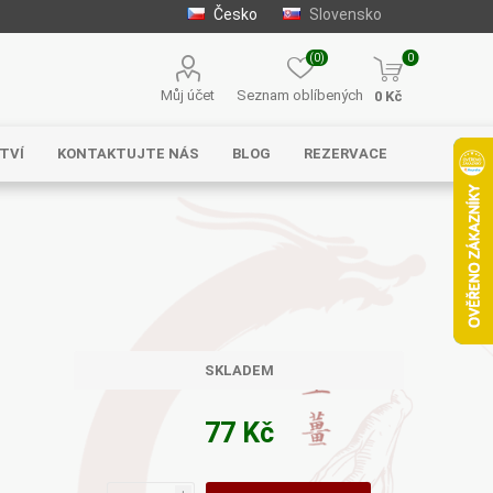
Česko
Slovensko
(0)
0
Můj účet
Seznam oblíbených
0 Kč
TVÍ
KONTAKTUJTE NÁS
BLOG
REZERVACE
Solgar
MycoMedica
Serafin –
byliny s.r.o.
SKLADEM
77 Kč
Energy
EVEREST
Henan Wanxi