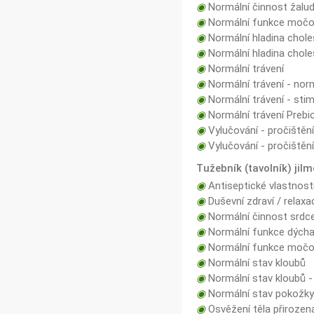
◉
Normální činnost žalud
◉
Normální funkce močo
◉
Normální hladina choles
◉
Normální hladina cholest
◉
Normální trávení
◉
Normální trávení - norm
◉
Normální trávení - sti
◉
Normální trávení Prebi
◉
Vylučování - pročištěn
◉
Vylučování - pročištění
Tužebník (tavolník) jil
◉
Antiseptické vlastnost
◉
Duševní zdraví / relaxa
◉
Normální činnost srdce,
◉
Normální funkce dých
◉
Normální funkce močov
◉
Normální stav kloubů
◉
Normální stav kloubů -
◉
Normální stav pokožky 
◉
Osvěžení těla přiroze