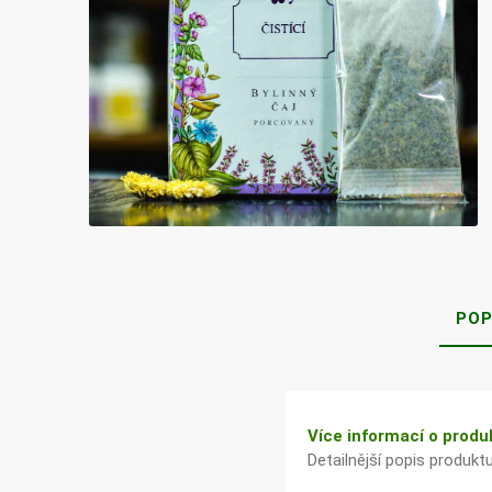
Bylinky TČM
G&G
Ecce Vita
Vitamins
s.r.o.
Ostatní
POP
Více informací o produ
Detailnější popis produkt