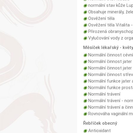
◉
normální stav kůže Lup
◉
Obsahuje minerály, žel
◉
Osvěžení těla
◉
Osvěžení těla Vitalita -
◉
Přirozená obranyschop
◉
Vylučování vody z org
Měsíček lékařský - květ
◉
Normální činnost cévn
◉
Normální činnost jater
◉
Normální činnost jater 
◉
Normální činnost střev 
◉
Normální funkce jater 
◉
Normální funkce prost
◉
Normální trávení
◉
Normální trávení - norm
◉
Normální trávení a činn
◉
Rovnováha vaginální mi
Řebříček obecný
◉
Antioxidant