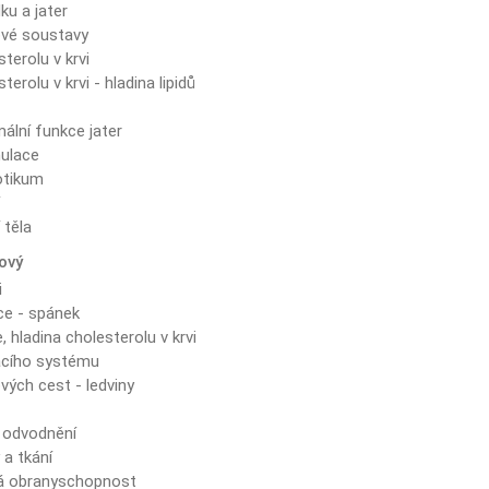
ku a jater
vé soustavy
terolu v krvi
erolu v krvi - hladina lipidů
ální funkce jater
mulace
otikum
í
 těla
mový
i
ce - spánek
 hladina cholesterolu v krvi
acího systému
ých cest - ledviny
 odvodnění
a tkání
ná obranyschopnost