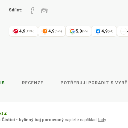
Pharma
kořenář
Sdílet:
4,9
4,9
5,0
4,9
(1137)
(525)
(55)
(41)
Lavylites
Bylinné
Lakshmi-
Korejský
kapky
Narayan
ženšen
IS
RECENZE
POTŘEBUJI PORADIT S VÝB
ktu:
u
Čistící - bylinný čaj porcovaný
najdete například
tady
.