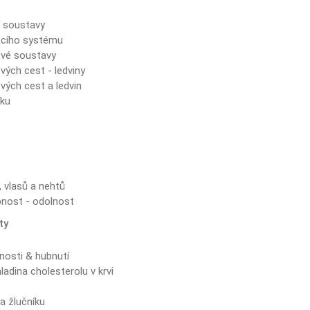
í soustavy
acího systému
vé soustavy
ých cest - ledviny
ých cest a ledvin
íku
y
 vlasů a nehtů
nost - odolnost
ty
nosti & hubnutí
ladina cholesterolu v krvi
a žlučníku