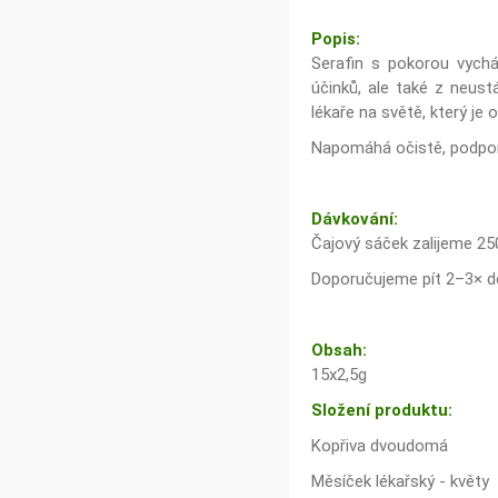
Popis:
Serafin s pokorou vycház
účinků, ale také z neust
lékaře na světě, který je 
Napomáhá očistě, podporuj
Dávkování:
Čajový sáček zalijeme 2
Doporučujeme pít 2–3× d
Obsah:
15x2,5g
Složení produktu:
Kopřiva dvoudomá
Měsíček lékařský - květy