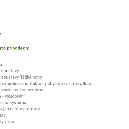
ý
hto případech:
u
í soustavy
í soustavy Těžké nohy
intestinálního traktu - pohyb střev - mikroflora
iovaskulárního systému
 - vylučování
acího systému
ých cest a prostaty
aty
y v krvi