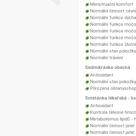
◉
Menstruační komfort
◉
Normální činnost cévn
◉
Normální funkce dých
◉
Normální funkce močo
◉
Normální funkce močov
◉
Normální funkce močov
◉
Normální funkce žlučn
◉
Normální stav pokožk
◉
Normální trávení
Sedmikráska obecná
◉
Antioxidant
◉
Normální stav pokožky,
◉
Přirozená obranyschop
Smetánka lékařská - lis
◉
Antioxidant
◉
Kontrola tělesné hmot
◉
Metabolismus lipidů - h
◉
Normální činnost jater
◉
Normální činnost jater 