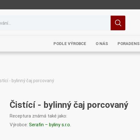
PODLE VÝROBCE
O NÁS
PORADENS
stící - bylinný čaj porcovaný
MRL
TCM
Pragon
Sinecura
Bohemia
Čistící - bylinný čaj porcovaný
Receptura známá také jako:
Výrobce:
Serafin – byliny s.r.o.
Royal
Dědek
Elixirs & Co
Cereus