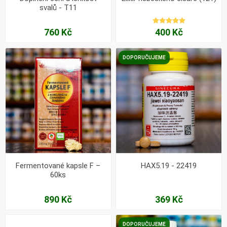
svalů - T11
760 Kč
400 Kč
DOPORUČUJEME
Fermentované kapsle F –
HAX5.19 - 22419
60ks
890 Kč
369 Kč
DOPORUČUJEME