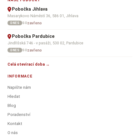
NAŠE POBOČKY
Pobočka Jihlava
Masarykovo Náměstí 36, 586 01, Jihlava
zavřeno
SO
DNES
Pobočka Pardubice
Jindřišská 746 - v pasáži, 530 02, Pardubice
zavřeno
SO
DNES
Celá otevírací doba →
INFORMACE
Napište nám
Hledat
Blog
Poradenství
Kontakt
O nás