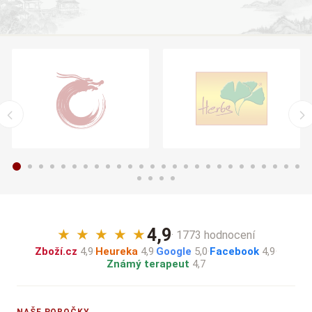
4,9
★
★
★
★
★
· 1773 hodnocení
Zboží.cz
4,9
·
Heureka
4,9
·
Google
5,0
·
Facebook
4,9
·
Známý terapeut
4,7