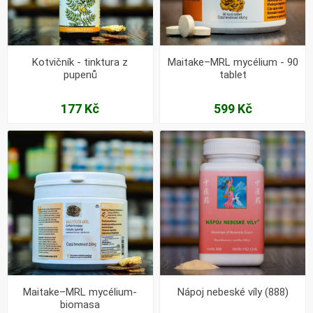
Kotvičník - tinktura z
Maitake–MRL mycélium - 90
pupenů
tablet
177 Kč
599 Kč
Maitake–MRL mycélium-
Nápoj nebeské víly (888)
biomasa