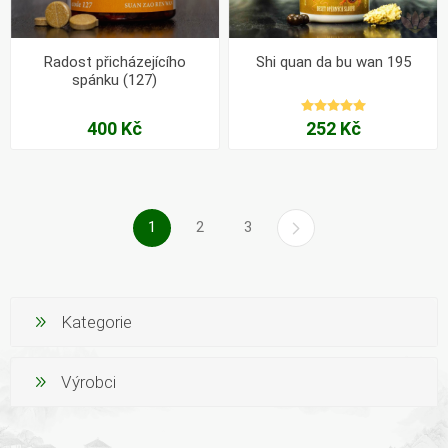
Radost přicházejícího
Shi quan da bu wan 195
spánku (127)
400 Kč
252 Kč
1
2
3
Kategorie
Výrobci