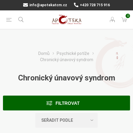
info@apotekatcm.cz
+420 728 715 916
0
Domů
Psychické potíže
Chronický únavový syndrom
Chronický únavový syndrom
FILTROVAT