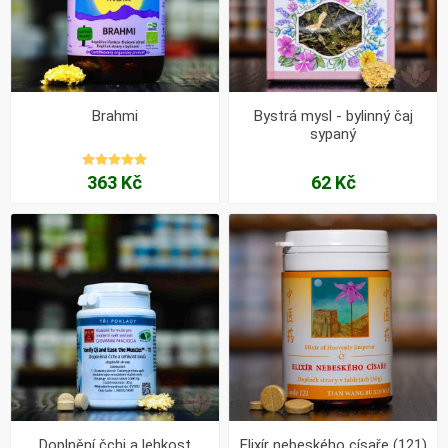
Brahmi
Bystrá mysl - bylinný čaj
sypaný
363 Kč
62 Kč
Doplnění čchi a lehkost
Elixír nebeského císaře (121)