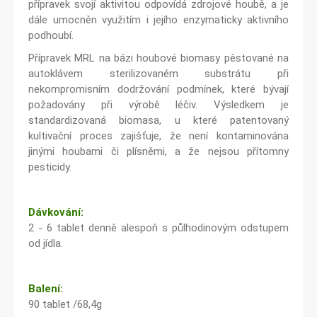
přípravek svojí aktivitou odpovídá zdrojové houbě, a je
dále umocněn využitím i jejího enzymaticky aktivního
podhoubí.
Přípravek MRL na bázi houbové biomasy pěstované na
autoklávem sterilizovaném substrátu při
nekompromisním dodržování podmínek, které bývají
požadovány při výrobě léčiv. Výsledkem je
standardizovaná biomasa, u které patentovaný
kultivační proces zajišťuje, že není kontaminována
jinými houbami či plísněmi, a že nejsou přítomny
pesticidy.
Dávkování:
2 - 6 tablet denně alespoň s půlhodinovým odstupem
od jídla.
Balení:
90 tablet /68,4g