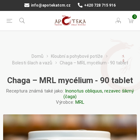
info@apotekatcm.cz
+420 728 715 916
0
Domů
Kloubní a pohybové potíže
Bolesti šlach a vazů
Chaga – MRL mycélium - 90 tablet
Chaga – MRL mycélium - 90 tablet
Receptura známá také jako:
Inonotus obliquus, rezavec šikmý
(čaga)
Výrobce:
MRL