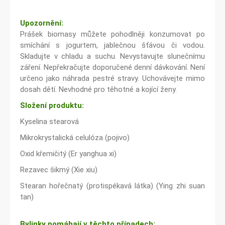
Upozornění:
Prášek biomasy můžete pohodlněji konzumovat po
smíchání s jogurtem, jablečnou šťávou či vodou.
Skladujte v chladu a suchu. Nevystavujte slunečnímu
záření. Nepřekračujte doporučené denní dávkování. Není
určeno jako náhrada pestré stravy. Uchovávejte mimo
dosah dětí. Nevhodné pro těhotné a kojící ženy.
Složení produktu:
Kyselina stearová
Mikrokrystalická celulóza (pojivo)
Oxid křemičitý (Er yanghua xi)
Rezavec šikmý (Xie xiu)
Stearan hořečnatý (protispékavá látka) (Ying zhi suan
tan)
Bylinky pomáhají v těchto případech: