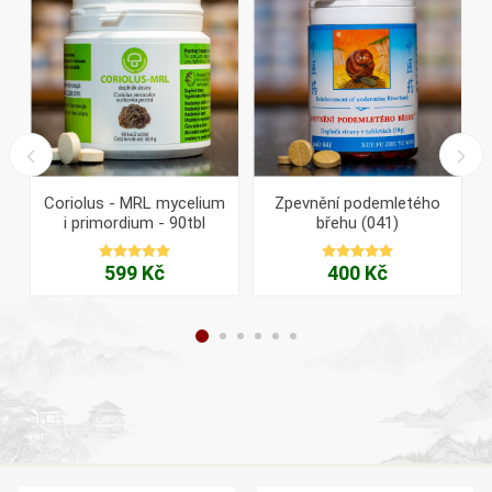
Coriolus - MRL mycelium
Zpevnění podemletého
i primordium - 90tbl
břehu (041)
599 Kč
400 Kč