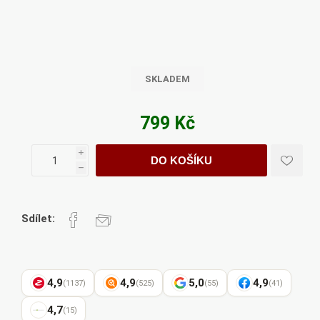
SKLADEM
799 Kč
i
DO KOŠÍKU
h
Sdílet:
4,9
4,9
5,0
4,9
(1137)
(525)
(55)
(41)
4,7
(15)