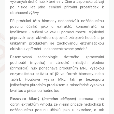
vybraných druhů hub, které se v Číně a Japonsku užívají
po tisíce let jako ceněný přírodní prostředek k
obohacení výživy.
Při produkci této biomasy nedochází k nežádoucímu
posunu účinků jako u extraktů, koncentrátů, či
lyofilizace - sušení ve vakuu pomocí mrazu. Výsledný
přípravek svojí aktivitou odpovídá zdrojové houbě a je
unikátním produktem se zachovanou enzymatickou
aktivitou v přírodní - nekoncentrované podobě.
Patentovaná technologie šetrného zpracování
podhoubí (mycelia) a zárodků mladých plodnic
(primordia) hub ponechává produktům MRL vysokou
enzymatickou aktivitu ať již ve formě biomasy, nebo
tablet. Houbová výživa MRL tak je bezesporu
jedinečným přírodním produktem s mimořádně vysokou
kvalitou a přidanou hodnotou.
Rezavec šikmý (
inonotus obliquus
)
biomasa má
oproti extraktům výhodu, že v jejím případě nedochází k
nežádoucímu posunu účinků jako u extrakce, a tak