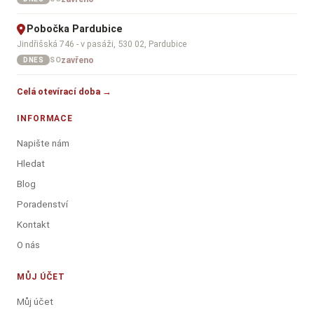
Pobočka Pardubice
Jindřišská 746 - v pasáži, 530 02, Pardubice
zavřeno
SO
DNES
Celá otevírací doba →
INFORMACE
Napište nám
Hledat
Blog
Poradenství
Kontakt
O nás
MŮJ ÚČET
Můj účet