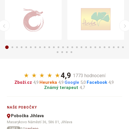
4,9
★
★
★
★
★
· 1773 hodnocení
Zboží.cz
4,9
·
Heureka
4,9
·
Google
5,0
·
Facebook
4,9
·
Známý terapeut
4,7
NAŠE POBOČKY
Pobočka Jihlava
Masarykovo Náměstí 36, 586 01, Jihlava
zavřeno
SO
DNES