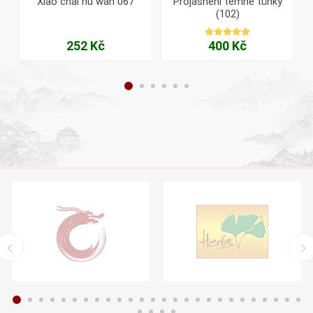
Xiao chai hu wan 067
Projasnění temné tůňky
(102)
252 Kč
400 Kč