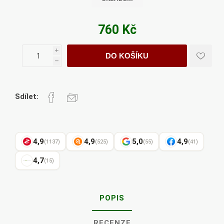
760 Kč
i
DO KOŠÍKU
h
Sdílet:
4,9
4,9
5,0
4,9
(1137)
(525)
(55)
(41)
4,7
(15)
POPIS
RECENZE