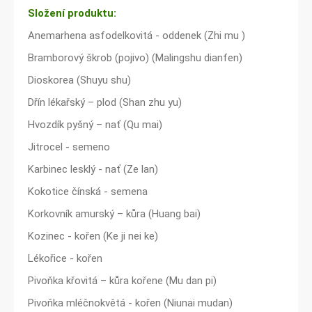
Složení produktu:
Anemarhena asfodelkovitá - oddenek (Zhi mu )
Bramborový škrob (pojivo) (Malingshu dianfen)
Dioskorea (Shuyu shu)
Dřín lékařský – plod (Shan zhu yu)
Hvozdík pyšný – nať (Qu mai)
Jitrocel - semeno
Karbinec lesklý - nať (Ze lan)
Kokotice čínská - semena
Korkovník amurský – kůra (Huang bai)
Kozinec - kořen (Ke ji nei ke)
Lékořice - kořen
Pivoňka křovitá – kůra kořene (Mu dan pi)
Pivoňka mléčnokvětá - kořen (Niunai mudan)