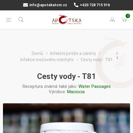
info@apotekatcm.cz
+420 728 715 916
0
Domů
Infekční potíže a záněty
Infekce močového měchýře
Cesty vody - T81
Cesty vody - T81
Receptura známá také jako:
Water Passages
Výrobce:
Maciocia