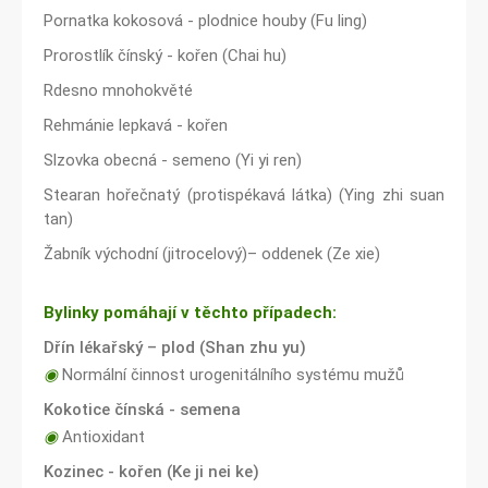
Pornatka kokosová - plodnice houby (Fu ling)
Prorostlík čínský - kořen (Chai hu)
Rdesno mnohokvěté
Rehmánie lepkavá - kořen
Slzovka obecná - semeno (Yi yi ren)
Stearan hořečnatý (protispékavá látka) (Ying zhi suan
tan)
Žabník východní (jitrocelový)– oddenek (Ze xie)
Bylinky pomáhají v těchto případech:
Dřín lékařský – plod (Shan zhu yu)
◉
Normální činnost urogenitálního systému mužů
Kokotice čínská - semena
◉
Antioxidant
Kozinec - kořen (Ke ji nei ke)