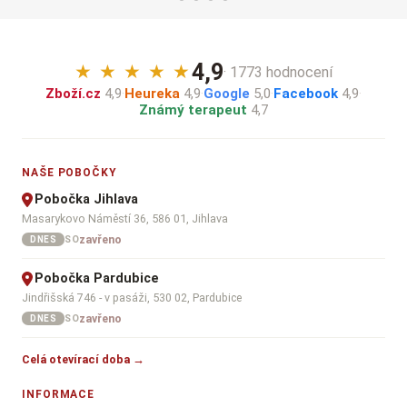
4,9
★
★
★
★
★
· 1773 hodnocení
Zboží.cz
4,9
·
Heureka
4,9
·
Google
5,0
·
Facebook
4,9
·
Známý terapeut
4,7
NAŠE POBOČKY
Pobočka Jihlava
Masarykovo Náměstí 36, 586 01, Jihlava
zavřeno
SO
DNES
Pobočka Pardubice
Jindřišská 746 - v pasáži, 530 02, Pardubice
zavřeno
SO
DNES
Celá otevírací doba →
INFORMACE