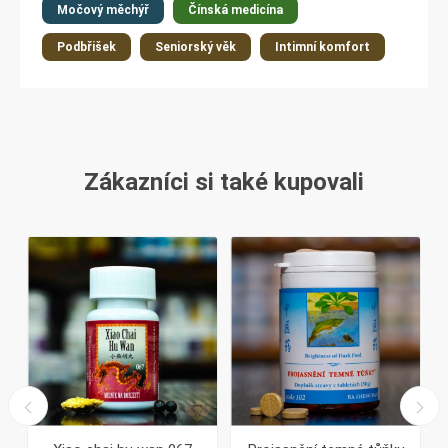
Močový měchýř
Čínská medicína
Podbřišek
Seniorský věk
Intimní komfort
Zákazníci si také kupovali