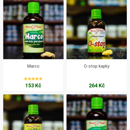
Marco
O-stop kapky
153 Kč
264 Kč