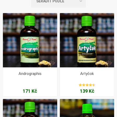
Andrographis
Artyčok
171 Kč
139 Kč