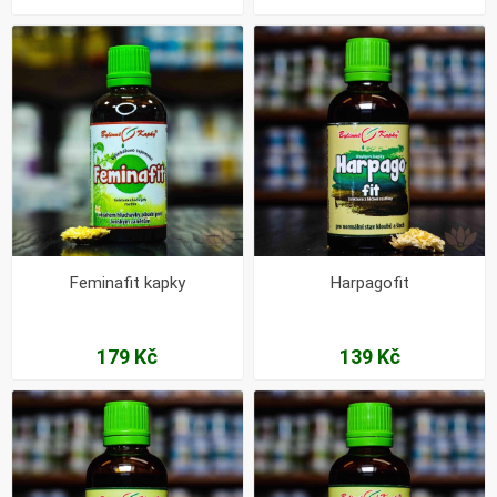
Feminafit kapky
Harpagofit
179 Kč
139 Kč