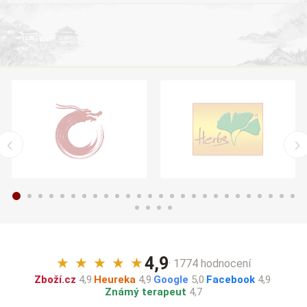
4,9
★
★
★
★
★
· 1774 hodnocení
Zboží.cz
4,9
·
Heureka
4,9
·
Google
5,0
·
Facebook
4,9
·
Známý terapeut
4,7