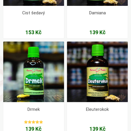
Cist šedavý
Damiana
153 Kč
139 Kč
Drmek
Eleuterokok
139 Kč
139 Kč