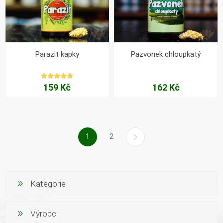
Parazit kapky
Pazvonek chloupkatý
159 Kč
162 Kč
1
2
Kategorie
Výrobci