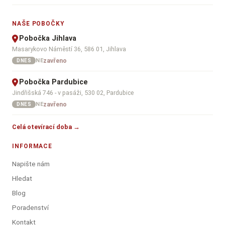
NAŠE POBOČKY
Pobočka Jihlava
Masarykovo Náměstí 36, 586 01, Jihlava
zavřeno
NE
DNES
Pobočka Pardubice
Jindřišská 746 - v pasáži, 530 02, Pardubice
zavřeno
NE
DNES
Celá otevírací doba →
INFORMACE
Napište nám
Hledat
Blog
Poradenství
Kontakt