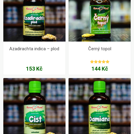
Azadirachta indica – plod
Černý topol
153 Kč
144 Kč