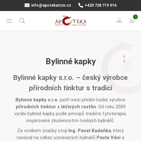
info@apotekatcm.cz
+420 728 715 916
0
Bylinné kapky
Bylinné kapky s.r.o. – český výrobce
přírodních tinktur s tradicí
Bylinné kapky s.r.o.
patří mezi přední české výrobce
přírodních tinktur z léčivých rostlin
. Od roku 2009
vyrábí bylinné kapky podle principů tradiční fytoterapie,
inspirované zkušenostmi českých bylinářů.
Za vznikem značky stojí
Ing. Pavel Kadaňka
, který
navázal na odkaz uznávaných bylinářů
Pavla Váni
a