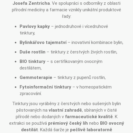
Josefa Zentricha
. Ve spolupráci s odborníky z oblasti
přírodní medicíny a farmacie vznikly unikátní produktové
řady:
Pavlovy kapky
– jednodruhové i vícedruhové
tinktury,
Bylinkářovo tajemství
– inovativní kombinace bylin,
Duše rostlin
– tinktury z čerstvých živých rostlin,
BIO tinktury
– s certifikovaným ovocným
destilátem,
Gemmoterapie
– tinktury z pupenů rostlin,
Fytoinformační tinktury
– v homeopatickém
zpracování.
Tinktury jsou vyráběny z čerstvých nebo sušených bylin
pěstovaných na
vlastní zahradě
, sbíraných v čisté
přírodě nebo dodaných v
farmaceutické kvalitě
. K
extrakci se používá
prémiový český líh
nebo
BIO ovocný
destilát
. Každá šarže je
pečlivě laboratorně