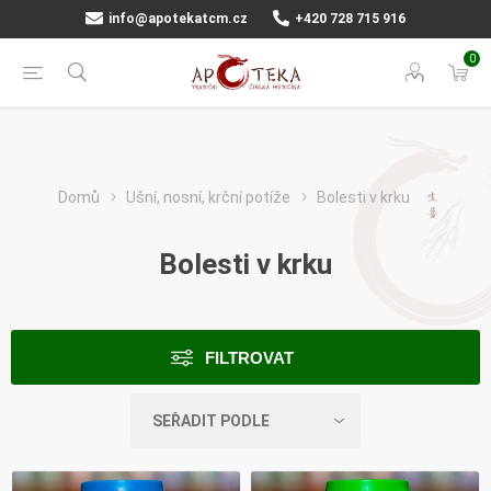
info@apotekatcm.cz
+420 728 715 916
0
Domů
Ušní, nosní, krční potíže
Bolesti v krku
Bolesti v krku
FILTROVAT