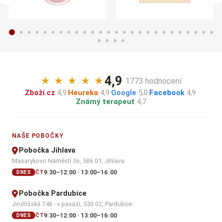
4,9
★
★
★
★
★
· 1773 hodnocení
Zboží.cz
4,9
·
Heureka
4,9
·
Google
5,0
·
Facebook
4,9
·
Známý terapeut
4,7
NAŠE POBOČKY
Pobočka Jihlava
Masarykovo Náměstí 36, 586 01, Jihlava
9:30–12:00 · 13:00–16:00
ČT
DNES
Pobočka Pardubice
Jindřišská 746 - v pasáži, 530 02, Pardubice
9:30–12:00 · 13:00–16:00
ČT
DNES