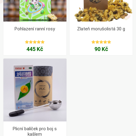
Pohlazení ranní rosy
Zlateň morušolistá 30 g
445 Kč
90 Kč
Plicní balíček pro boj s
kašlem