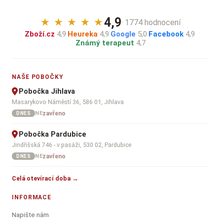
4,9
★
★
★
★
★
· 1774 hodnocení
Zboží.cz
4,9
·
Heureka
4,9
·
Google
5,0
·
Facebook
4,9
·
Známý terapeut
4,7
NAŠE POBOČKY
Pobočka Jihlava
Masarykovo Náměstí 36, 586 01, Jihlava
zavřeno
NE
DNES
Pobočka Pardubice
Jindřišská 746 - v pasáži, 530 02, Pardubice
zavřeno
NE
DNES
Celá otevírací doba →
INFORMACE
Napište nám