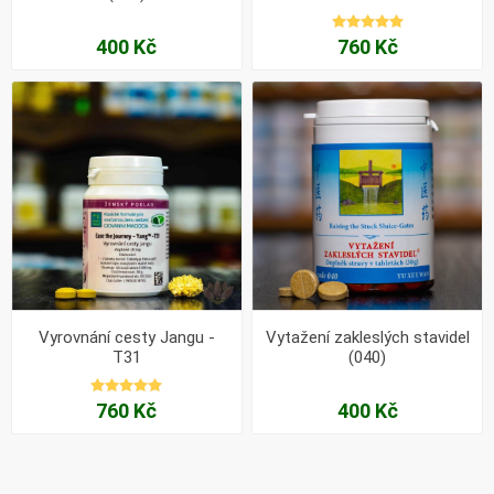
400 Kč
760 Kč
Vyrovnání cesty Jangu -
Vytažení zakleslých stavidel
T31
(040)
760 Kč
400 Kč