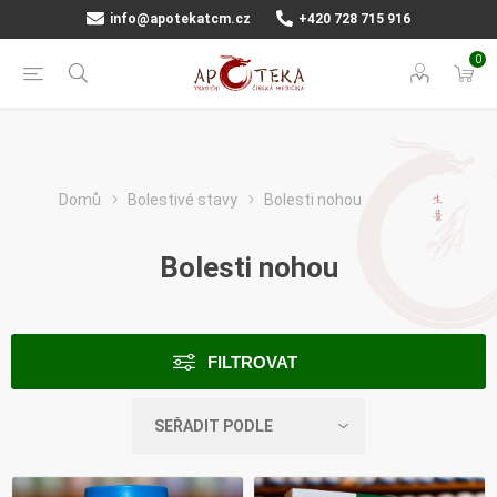
info@apotekatcm.cz
+420 728 715 916
0
Domů
Bolestivé stavy
Bolesti nohou
Bolesti nohou
FILTROVAT