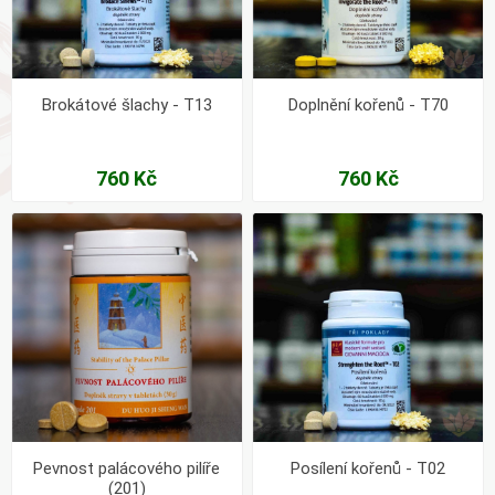
Brokátové šlachy - T13
Doplnění kořenů - T70
760 Kč
760 Kč
Pevnost palácového pilíře
Posílení kořenů - T02
(201)