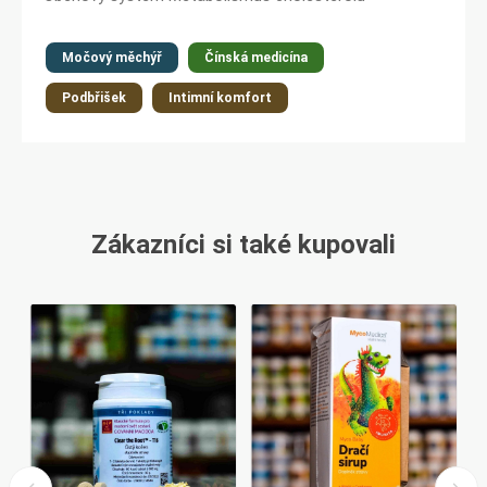
Močový měchýř
Čínská medicína
Podbřišek
Intimní komfort
Zákazníci si také kupovali