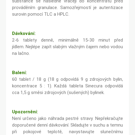
substance se následně vracejí do koncentrátu před
prováděním granulace. Samozřejmostí je autentizace
surovin pomocí TLC a HPLC.
Dávkování:
2-6 tablety denně, minimálně 15-30 minut před
jídlem. Nejlépe zapít slabým vlažným čajem nebo vodou
na lačno.
Balení:
60 tablet / 18 g (18 g odpovídá 9 g zdrojových bylin,
koncentrace 5 : 1). Každá tableta Sinecura odpovídá
cca 1,5 g směsi zdrojových (sušených) bylinek.
Upozornění:
Není určeno jako náhrada pestré stravy. Nepřekračujte
doporučené denní dávkování. Skladujte v suchu a temnu
při pokojové teplotě, navystavujte slunečnímu