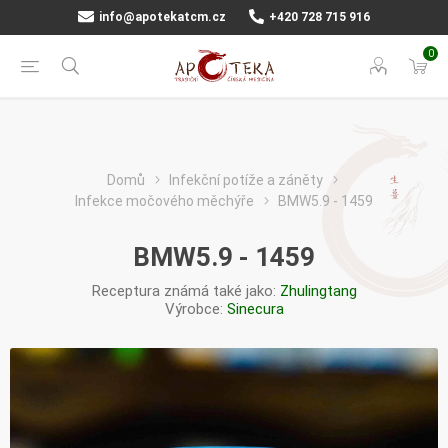
info@apotekatcm.cz
+420 728 715 916
0
Domů
Infekční potíže a záněty
Infekce močového měchýře
BMW5.9 - 1459
BMW5.9 - 1459
Receptura známá také jako:
Zhulingtang
Výrobce:
Sinecura