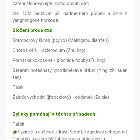
záření. Uchovávejte mimo dosah dětí.
Dle TČM neužívat při: nadměrném pocení a žízni z
yangmingové horkosti.
Složení produktu:
Bramborový škrob (pojivo) (Malingshu dianfen)
Choroš oříš – sclerocium (Zhu ling)
Pornatka kokosová - plodnice houby (Fu ling)
Stearan hořečnatý (protispékavá látka) (Ying zhi suan
tan)
Talek
Žabník východní (jitrocelový)– oddenek (Ze xie)
Bylinky pomáhají v těchto případech:
Talek
◉
Fyzické a duševní zdraví Paměť, kognitivní schopnost
Oběhový systém Metabolismus cholesterolu