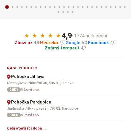
4,9
★
★
★
★
★
· 1774 hodnocení
Zboží.cz
4,9
·
Heureka
4,9
·
Google
5,0
·
Facebook
4,9
·
Známý terapeut
4,7
NAŠE POBOČKY
Pobočka Jihlava
Masarykovo Náměstí 36, 586 01, Jihlava
zavřeno
NE
DNES
Pobočka Pardubice
Jindřišská 746 - v pasáži, 530 02, Pardubice
zavřeno
NE
DNES
Celá otevírací doba →