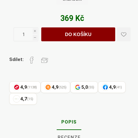
369 Kč
i
DO KOŠÍKU
h
Sdílet:
4,9
4,9
5,0
4,9
(1138)
(525)
(55)
(41)
4,7
(15)
POPIS
RECENZE