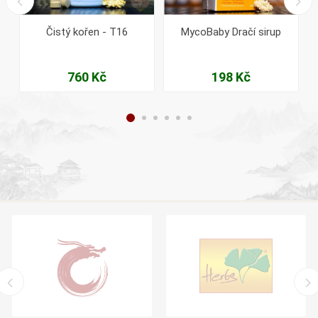
Čistý kořen - T16
MycoBaby Dračí sirup
760 Kč
198 Kč