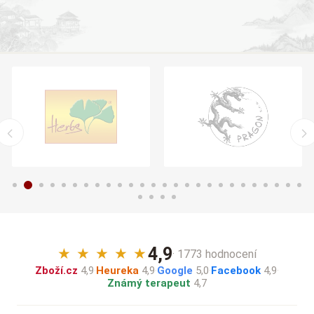
4,9
★
★
★
★
★
· 1773 hodnocení
Zboží.cz
4,9
·
Heureka
4,9
·
Google
5,0
·
Facebook
4,9
·
Známý terapeut
4,7