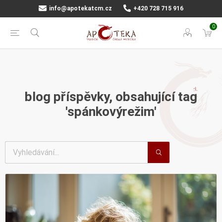
info@apotekatcm.cz
+420 728 715 916
0
blog příspěvky, obsahující tag
'spánkovýrežim'