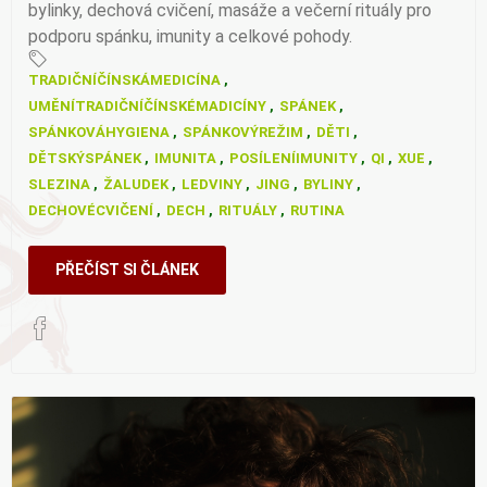
bylinky, dechová cvičení, masáže a večerní rituály pro
podporu spánku, imunity a celkové pohody.
TRADIČNÍČÍNSKÁMEDICÍNA
,
UMĚNÍTRADIČNÍČÍNSKÉMADICÍNY
,
SPÁNEK
,
SPÁNKOVÁHYGIENA
,
SPÁNKOVÝREŽIM
,
DĚTI
,
DĚTSKÝSPÁNEK
,
IMUNITA
,
POSÍLENÍIMUNITY
,
QI
,
XUE
,
SLEZINA
,
ŽALUDEK
,
LEDVINY
,
JING
,
BYLINY
,
DECHOVÉCVIČENÍ
,
DECH
,
RITUÁLY
,
RUTINA
PŘEČÍST SI ČLÁNEK