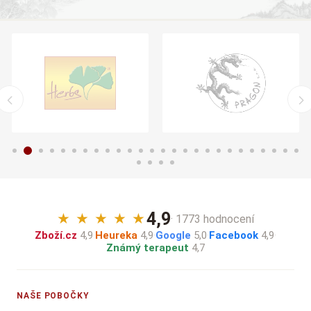
4,9
★
★
★
★
★
· 1773 hodnocení
Zboží.cz
4,9
·
Heureka
4,9
·
Google
5,0
·
Facebook
4,9
·
Známý terapeut
4,7
NAŠE POBOČKY