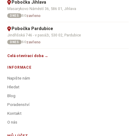
Pobočka Jihlava
Masarykovo Náměstí 36, 586 01, Jihlava
zavřeno
SO
DNES
Pobočka Pardubice
Jindřišská 746 - v pasáži, 530 02, Pardubice
zavřeno
SO
DNES
Celá otevírací doba →
INFORMACE
Napište nám
Hledat
Blog
Poradenství
Kontakt
O nás