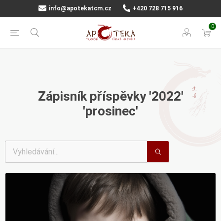
info@apotekatcm.cz
+420 728 715 916
0
Zápisník příspěvky '2022'
'prosinec'