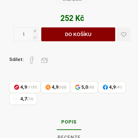
252 Kč
i
DO KOŠÍKU
h
Sdílet:
4,9
4,9
5,0
4,9
(1137)
(525)
(55)
(41)
4,7
(15)
POPIS
RECENZE