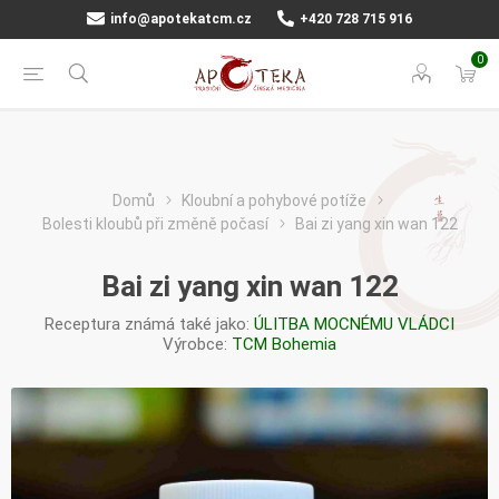
info@apotekatcm.cz
+420 728 715 916
0
Domů
Kloubní a pohybové potíže
Bolesti kloubů při změně počasí
Bai zi yang xin wan 122
Bai zi yang xin wan 122
Receptura známá také jako:
ÚLITBA MOCNÉMU VLÁDCI
Výrobce:
TCM Bohemia