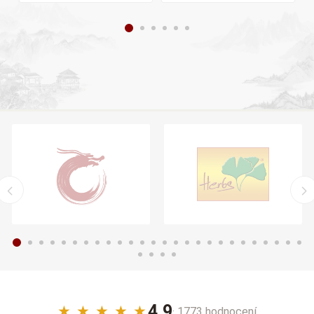
4,9
★
★
★
★
★
· 1773 hodnocení