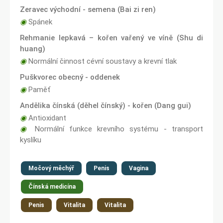
Zeravec východní - semena (Bai zi ren)
◉
Spánek
Rehmanie lepkavá – kořen vařený ve víně (Shu di
huang)
◉
Normální činnost cévní soustavy a krevní tlak
Puškvorec obecný - oddenek
◉
Paměť
Andělika čínská (děhel čínský) - kořen (Dang gui)
◉
Antioxidant
◉
Normální funkce krevního systému - transport
kyslíku
Močový měchýř
Penis
Vagina
Čínská medicína
Penis
Vitalita
Vitalita