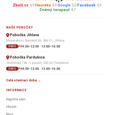
Zboží.cz
4,9
·
Heureka
4,9
·
Google
5,0
·
Facebook
4,9
·
Známý terapeut
4,7
NAŠE POBOČKY
Pobočka Jihlava
Masarykovo Náměstí 36, 586 01, Jihlava
9:30–12:00 · 13:00–16:00
PÁ
DNES
Pobočka Pardubice
Jindřišská 746 - v pasáži, 530 02, Pardubice
9:30–12:00 · 13:00–16:00
PÁ
DNES
Celá otevírací doba →
INFORMACE
Napište nám
Hledat
Blog