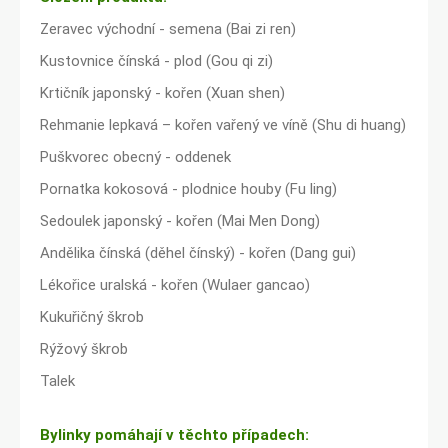
Zeravec východní - semena (Bai zi ren)
Kustovnice čínská - plod (Gou qi zi)
Krtičník japonský - kořen (Xuan shen)
Rehmanie lepkavá – kořen vařený ve víně (Shu di huang)
Puškvorec obecný - oddenek
Pornatka kokosová - plodnice houby (Fu ling)
Sedoulek japonský - kořen (Mai Men Dong)
Andělika čínská (děhel čínský) - kořen (Dang gui)
Lékořice uralská - kořen (Wulaer gancao)
Kukuřičný škrob
Rýžový škrob
Talek
Bylinky pomáhají v těchto případech: