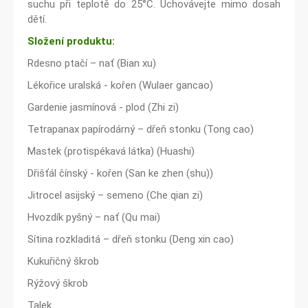
suchu při teplotě do 25°C. Uchovávejte mimo dosah
dětí.
Složení produktu:
Rdesno ptačí – nať (Bian xu)
Lékořice uralská - kořen (Wulaer gancao)
Gardenie jasmínová - plod (Zhi zi)
Tetrapanax papírodárný – dřeň stonku (Tong cao)
Mastek (protispékavá látka) (Huashi)
Dřišťál čínský - kořen (San ke zhen (shu))
Jitrocel asijský – semeno (Che qian zi)
Hvozdík pyšný – nať (Qu mai)
Sítina rozkladitá – dřeň stonku (Deng xin cao)
Kukuřičný škrob
Rýžový škrob
Talek