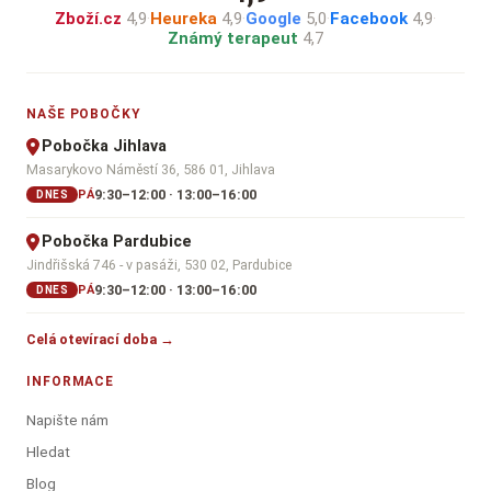
Zboží.cz
4,9
·
Heureka
4,9
·
Google
5,0
·
Facebook
4,9
·
Známý terapeut
4,7
NAŠE POBOČKY
Pobočka Jihlava
Masarykovo Náměstí 36, 586 01, Jihlava
9:30–12:00 · 13:00–16:00
PÁ
DNES
Pobočka Pardubice
Jindřišská 746 - v pasáži, 530 02, Pardubice
9:30–12:00 · 13:00–16:00
PÁ
DNES
Celá otevírací doba →
INFORMACE
Napište nám
Hledat
Blog