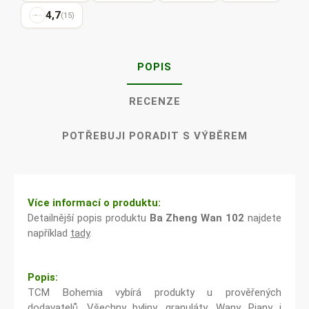
4,7
(15)
POPIS
RECENZE
POTŘEBUJI PORADIT S VÝBĚREM
Více informací o produktu:
Detailnější popis produktu
Ba Zheng Wan 102
najdete
například
tady
.
Popis:
TCM Bohemia vybírá produkty u prověřených
dodavatelů. Všechny byliny, granuláty, Wany, Piany i