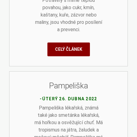
Potraviny s mírně teplou
povahou, jako cukr, kmín,
kaštany, kuře, zázvor nebo
maliny, jsou vhodné pro posílení
a prevenci.
CELÝ ČLÁNEK
Pampeliška
-ÚTERÝ 26. DUBNA 2022
Pampeliška lékařská, známá
také jako smetánka lékařská,
má hořkou a osvěžující chuť. Má
tropismus na játra, žaludek a