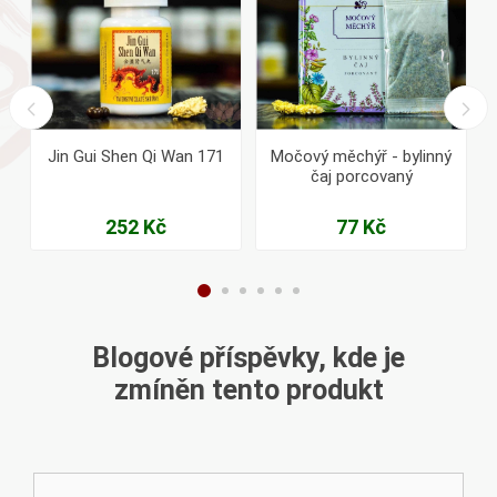
Jin Gui Shen Qi Wan 171
Močový měchýř - bylinný
čaj porcovaný
252 Kč
77 Kč
Blogové příspěvky, kde je
zmíněn tento produkt