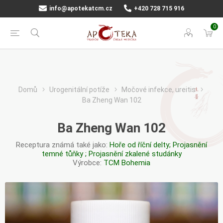
info@apotekatcm.cz
+420 728 715 916
0
Domů
Urogenitální potíže
Močové infekce, ureitis
Ba Zheng Wan 102
Ba Zheng Wan 102
Receptura známá také jako:
Hoře od říční delty; Projasnění
temné tůňky ; Projasnění zkalené studánky
Výrobce:
TCM Bohemia