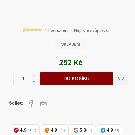
1 hodnocení
|
Napište svůj názor
SKLADEM
252 Kč
i
DO KOŠÍKU
h
Sdílet:
4,9
4,9
5,0
4,9
(1137)
(525)
(55)
(41)