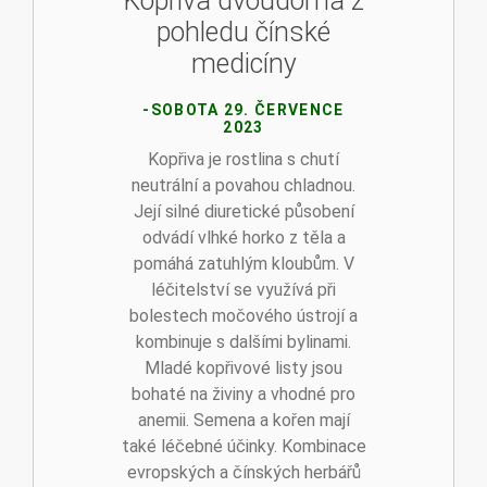
Kopřiva dvoudomá z
pohledu čínské
medicíny
-SOBOTA 29. ČERVENCE
2023
Kopřiva je rostlina s chutí
neutrální a povahou chladnou.
Její silné diuretické působení
odvádí vlhké horko z těla a
pomáhá zatuhlým kloubům. V
léčitelství se využívá při
bolestech močového ústrojí a
kombinuje s dalšími bylinami.
Mladé kopřivové listy jsou
bohaté na živiny a vhodné pro
anemii. Semena a kořen mají
také léčebné účinky. Kombinace
evropských a čínských herbářů