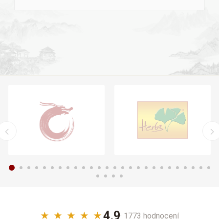
4,9
★
★
★
★
★
· 1773 hodnocení