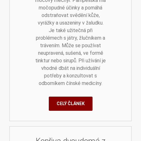
močový měchýř. Pampeliška má
močopudné účinky a pomáhá
odstraňovat svědění kůže,
vyrážky a usazeniny v žaludku.
Je také užitečná při
problémech s játry, žlučníkem a
trávením. Může se používat
neupravená, sušená, ve formě
tinktur nebo sirupů. Při užívání je
vhodné dbát na individuální
potřeby a konzultovat s
odborníkem čínské medicíny.
CELÝ ČLÁNEK