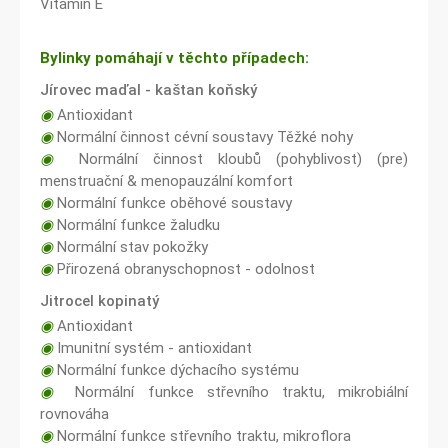
Vitamín E
Bylinky pomáhají v těchto případech:
Jírovec maďal - kaštan koňský
◉
Antioxidant
◉
Normální činnost cévní soustavy Těžké nohy
◉
Normální činnost kloubů (pohyblivost) (pre)
menstruační & menopauzální komfort
◉
Normální funkce oběhové soustavy
◉
Normální funkce žaludku
◉
Normální stav pokožky
◉
Přirozená obranyschopnost - odolnost
Jitrocel kopinatý
◉
Antioxidant
◉
Imunitní systém - antioxidant
◉
Normální funkce dýchacího systému
◉
Normální funkce střevního traktu, mikrobiální
rovnováha
◉
Normální funkce střevního traktu, mikroflora