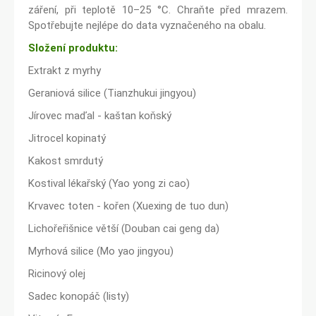
záření, při teplotě 10–25 °C. Chraňte před mrazem.
Spotřebujte nejlépe do data vyznačeného na obalu.
Složení produktu:
Extrakt z myrhy
Geraniová silice (Tianzhukui jingyou)
Jírovec maďal - kaštan koňský
Jitrocel kopinatý
Kakost smrdutý
Kostival lékařský (Yao yong zi cao)
Krvavec toten - kořen (Xuexing de tuo dun)
Lichořeřišnice větší (Douban cai geng da)
Myrhová silice (Mo yao jingyou)
Ricinový olej
Sadec konopáč (listy)