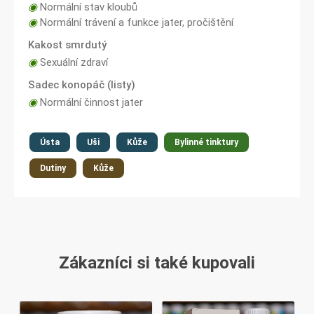
◉
Normální stav kloubů
◉
Normální trávení a funkce jater, pročištění
Kakost smrdutý
◉
Sexuální zdraví
Sadec konopáč (listy)
◉
Normální činnost jater
Ústa
Uši
Kůže
Bylinné tinktury
Dutiny
Kůže
Zákazníci si také kupovali