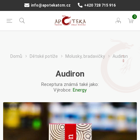
info@apotekatcm.cz
+420 728 715 916
0
Domů
Dětské potíže
Molusky, bradavičky
Audiron
Audiron
Receptura známá také jako:
Výrobce:
Energy