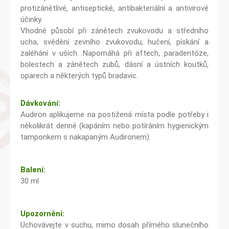
protizánětlivé, antiseptické, antibakteriální a antivirové
účinky.
Vhodně působí při zánětech zvukovodu a středního
ucha, svědění zevního zvukovodu, hučení, pískání a
zaléhání v uších. Napomáhá při aftech, paradentóze,
bolestech a zánětech zubů, dásní a ústních koutků,
oparech a některých typů bradavic.
Dávkování:
Audiron aplikujeme na postižená místa podle potřeby i
několikrát denně (kapáním nebo potíráním hygienickým
tamponkem s nakapaným Audironem).
Balení:
30 ml
Upozornění:
Uchovávejte v suchu, mimo dosah přímého slunečního