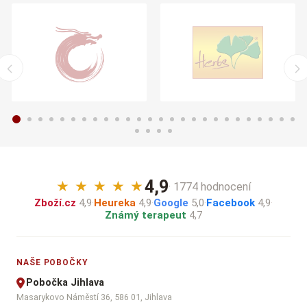
4,9
★
★
★
★
★
· 1774 hodnocení
Zboží.cz
4,9
·
Heureka
4,9
·
Google
5,0
·
Facebook
4,9
·
Známý terapeut
4,7
NAŠE POBOČKY
Pobočka Jihlava
Masarykovo Náměstí 36, 586 01, Jihlava