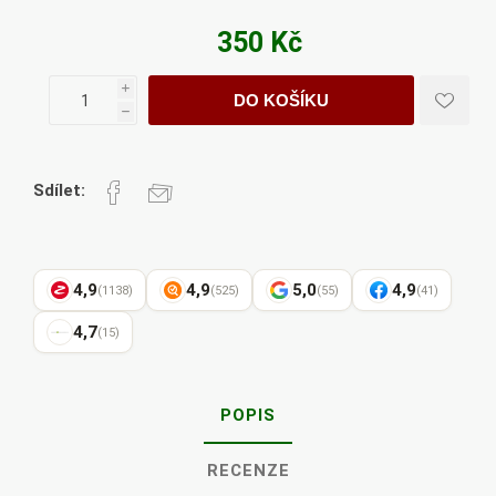
350 Kč
i
DO KOŠÍKU
h
Sdílet:
4,9
4,9
5,0
4,9
(1138)
(525)
(55)
(41)
4,7
(15)
POPIS
RECENZE