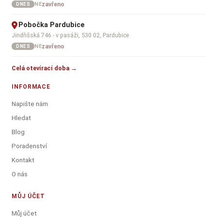
zavřeno
NE
DNES
Pobočka Pardubice
Jindřišská 746 - v pasáži, 530 02, Pardubice
zavřeno
NE
DNES
Celá otevírací doba →
INFORMACE
Napište nám
Hledat
Blog
Poradenství
Kontakt
O nás
MŮJ ÚČET
Můj účet