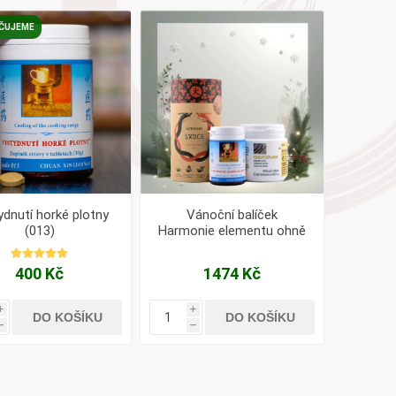
AYURVEDA
ČUJEME
Health Link
Mattisson
JACK N JILL
ydnutí horké plotny
Vánoční balíček
(013)
Harmonie elementu ohně
a napadení chladným
větrem.
400 Kč
1474 Kč
i
i
DO KOŠÍKU
DO KOŠÍKU
h
h