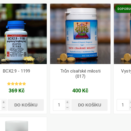
Pharma
kořenář
DOPORU
Lavylites
Bylinné
Lakshmi-
Korejský
kapky
Narayan
ženšen
BCX2.9 - 1199
Trůn císařské milosti
Vyst
(017)
369 Kč
400 Kč
i
i
DO KOŠÍKU
DO KOŠÍKU
h
h