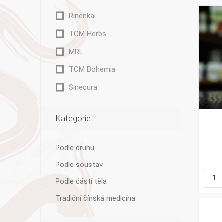
Rinenkai
TCM Herbs
MRL
Bylinky TČM
G&G
Ecce Vita
TCM Bohemia
Vitamins
s.r.o.
Sinecura
Kategorie
Ostatní
Podle druhu
Podle soustav
Podle částí těla
Tradiční čínská medicína