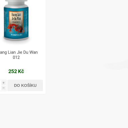
ang Lian Jie Du Wan
012
252 Kč
i
DO KOŠÍKU
h