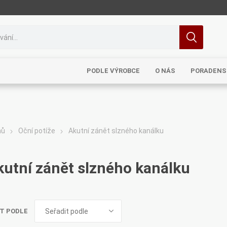
PODLE VÝROBCE
O NÁS
PORADENS
mů
Oční potíže
Akutní zánět slzného kanálku
MRL
TCM
Pragon
Sinecura
Bohemia
kutní zánět slzného kanálku
T PODLE
Royal
Dědek
Elixirs & Co
Cereus