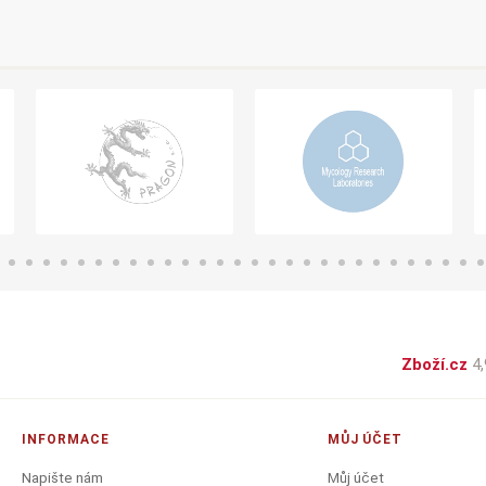
Zboží.cz
4,
INFORMACE
MŮJ ÚČET
Napište nám
Můj účet