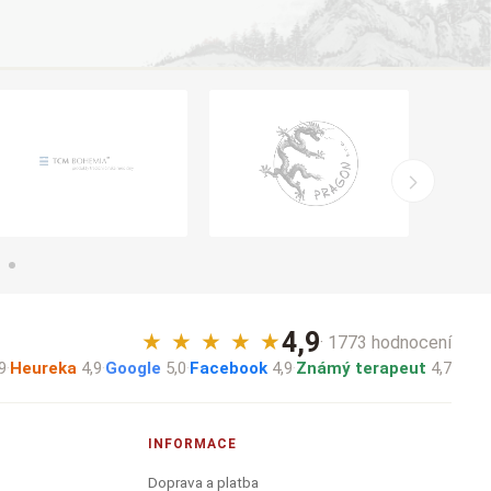
4,9
★
★
★
★
★
· 1773 hodnocení
9
·
Heureka
4,9
·
Google
5,0
·
Facebook
4,9
·
Známý terapeut
4,7
INFORMACE
Doprava a platba