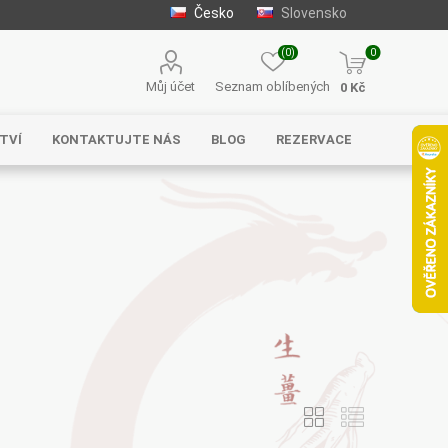
Česko
Slovensko
(0)
0
Můj účet
Seznam oblíbených
0 Kč
TVÍ
KONTAKTUJTE NÁS
BLOG
REZERVACE
Solgar
MycoMedica
Serafin –
byliny s.r.o.
Energy
EVEREST
Henan Wanxi