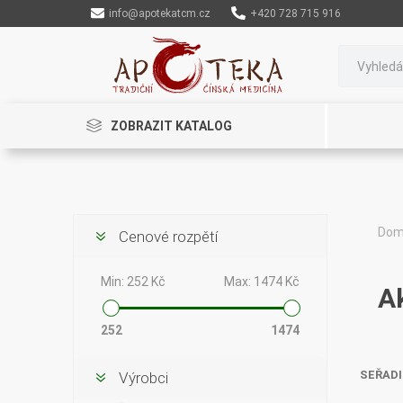
info@apotekatcm.cz
+420 728 715 916
ZOBRAZIT KATALOG
Do
Cenové rozpětí
Rinenkai
TCM Herbs
Maciocia
Min:
252 Kč
Max:
1474 Kč
A
252
1474
SEŘADI
Výrobci
Cannaderm
Henep
Organic India