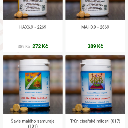
HAX6.9 - 2269
MAH3.9 - 2669
272 Kč
389 Kč
389 Kč
Šavle malého samuraje
Trůn císařské milosti (017)
(101)