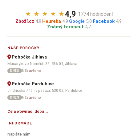
4,9
★
★
★
★
★
· 1774 hodnocení
Zboží.cz
4,9
·
Heureka
4,9
·
Google
5,0
·
Facebook
4,9
·
Známý terapeut
4,7
NAŠE POBOČKY
Pobočka Jihlava
Masarykovo Náměstí 36, 586 01, Jihlava
zavřeno
NE
DNES
Pobočka Pardubice
Jindřišská 746 - v pasáži, 530 02, Pardubice
zavřeno
NE
DNES
Celá otevírací doba →
INFORMACE
Napište nám