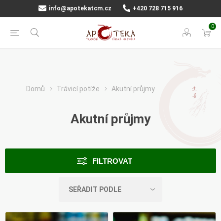
info@apotekatcm.cz
+420 728 715 916
0
Domů
Trávicí potíže
Akutní průjmy
Akutní průjmy
FILTROVAT