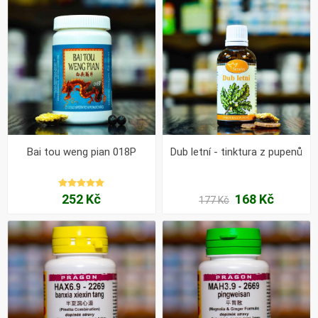
Bai tou weng pian 018P
Dub letní - tinktura z pupenů
252 Kč
168 Kč
177 Kč