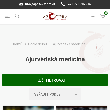
info@apotekatcm.cz
+420 728 715 916
0
Domů
Podle druhu
Ajurvédská medicína
Ajurvédská medicína
FILTROVAT