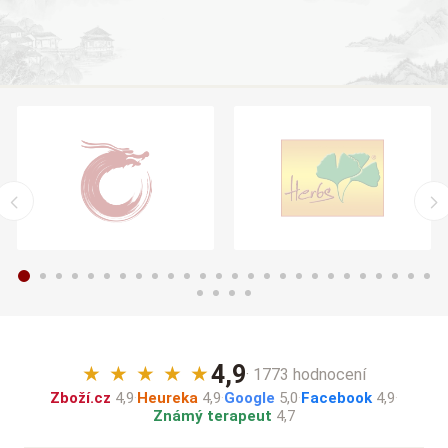
4,9
★
★
★
★
★
· 1773 hodnocení
Zboží.cz
4,9
·
Heureka
4,9
·
Google
5,0
·
Facebook
4,9
·
Známý terapeut
4,7