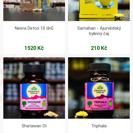
Neera Detox 10 dnů
Samahan - Ájurvédský
bylinný čaj
1520 Kč
210 Kč
Shatawari OI
Triphala