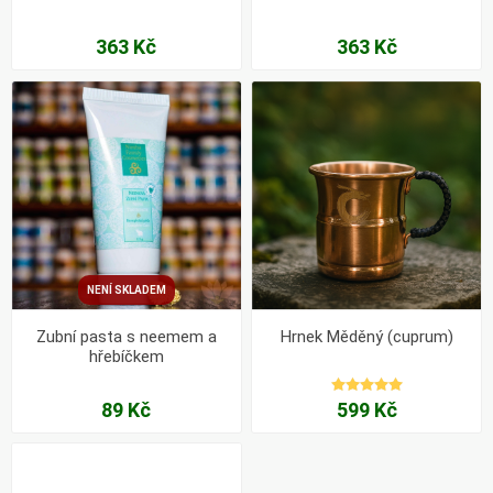
363 Kč
363 Kč
NENÍ SKLADEM
Zubní pasta s neemem a
Hrnek Měděný (cuprum)
hřebíčkem
89 Kč
599 Kč