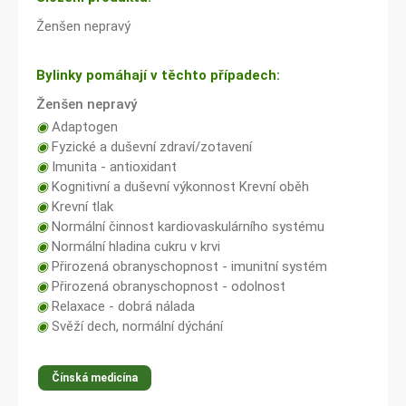
Ženšen nepravý
Bylinky pomáhají v těchto případech:
Ženšen nepravý
◉
Adaptogen
◉
Fyzické a duševní zdraví/zotavení
◉
Imunita - antioxidant
◉
Kognitivní a duševní výkonnost Krevní oběh
◉
Krevní tlak
◉
Normální činnost kardiovaskulárního systému
◉
Normální hladina cukru v krvi
◉
Přirozená obranyschopnost - imunitní systém
◉
Přirozená obranyschopnost - odolnost
◉
Relaxace - dobrá nálada
◉
Svěží dech, normální dýchání
Čínská medicína