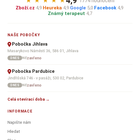
4,9
★
★
★
★
★
· 1774 hodnocení
Zboží.cz
4,9
·
Heureka
4,9
·
Google
5,0
·
Facebook
4,9
·
Známý terapeut
4,7
NAŠE POBOČKY
Pobočka Jihlava
Masarykovo Náměstí 36, 586 01, Jihlava
zavřeno
NE
DNES
Pobočka Pardubice
Jindřišská 746 - v pasáži, 530 02, Pardubice
zavřeno
NE
DNES
Celá otevírací doba →
INFORMACE
Napište nám
Hledat