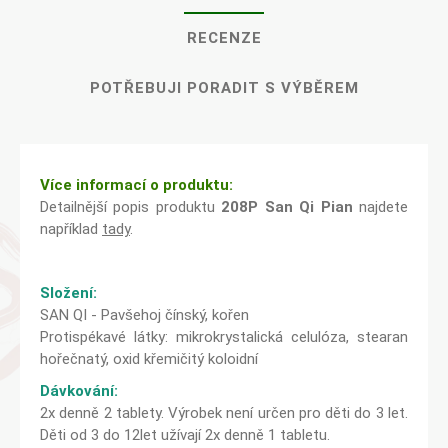
RECENZE
POTŘEBUJI PORADIT S VÝBĚREM
Více informací o produktu:
Detailnější popis produktu
208P San Qi Pian
najdete
například
tady
.
Složení:
SAN QI - Pavšehoj čínský, kořen
Protispékavé látky: mikrokrystalická celulóza, stearan
hořečnatý, oxid křemičitý koloidní
Dávkování:
2x denně 2 tablety. Výrobek není určen pro děti do 3 let.
Děti od 3 do 12let užívají 2x denně 1 tabletu.