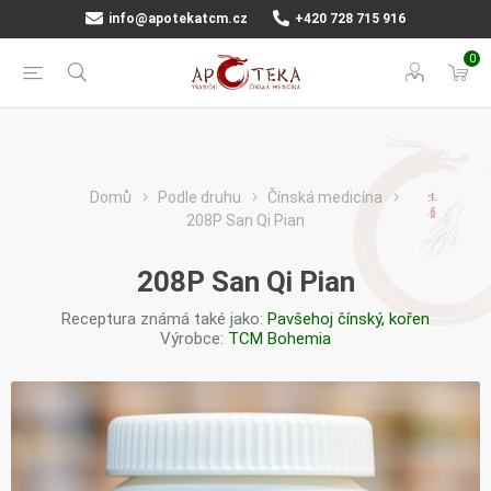
info@apotekatcm.cz
+420 728 715 916
0
Domů
Podle druhu
Čínská medicína
208P San Qi Pian
208P San Qi Pian
Receptura známá také jako:
Pavšehoj čínský, kořen
Výrobce:
TCM Bohemia