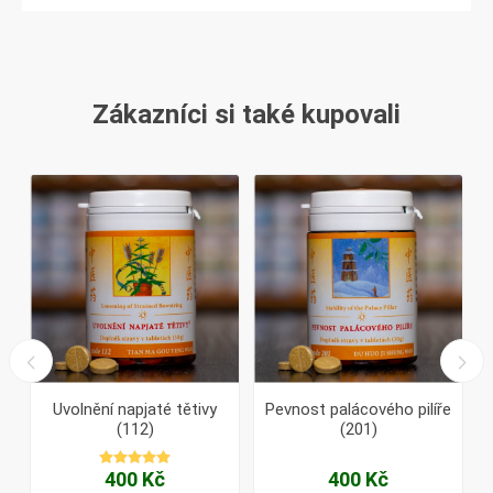
Zákazníci si také kupovali
m
Uvolnění napjaté tětivy
Pevnost palácového pilíře
(112)
(201)
400 Kč
400 Kč