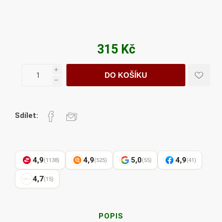
315 Kč
i
DO KOŠÍKU
h
Sdílet:
4,9
4,9
5,0
4,9
(1138)
(525)
(55)
(41)
4,7
(15)
POPIS